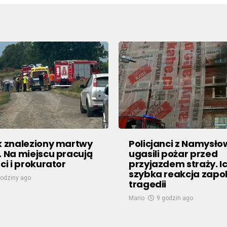
k znaleziony martwy
Policjanci z Namysł
. Na miejscu pracują
ugasili pożar przed
ci i prokurator
przyjazdem straży. I
szybka reakcja zapo
godziny ago
tragedii
Mario
9 godzin ago