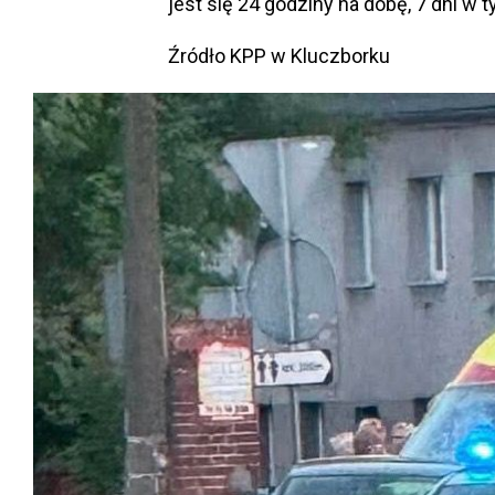
jest się 24 godziny na dobę, 7 dni w t
Źródło KPP w Kluczborku