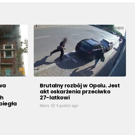
owa
Brutalny rozbój w Opolu. Jest
akt oskarżenia przeciwko
ch
27-latkowi
biegła
Mario
9 godzin ago