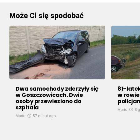
Może Ci się spodobać
Dwa samochody zderzyły się
81-late
w Goszczowicach. Dwie
w rowie
osoby przewieziono do
policjan
szpitala
Mario
3 
Mario
57 minut ago