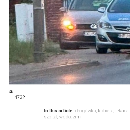
4732
In this article:
drogówka
,
kobieta
,
lekarz
,
szpital
,
woda
,
zrm