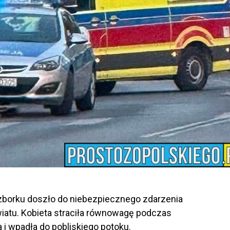
zborku doszło do niebezpiecznego zdarzenia
wiatu. Kobieta straciła równowagę podczas
a i wpadła do pobliskiego potoku.