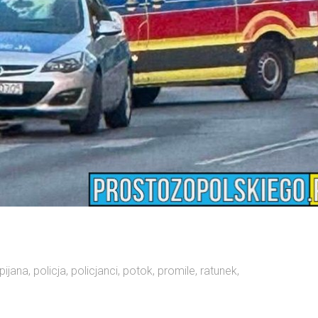
pijana
,
policja
,
policjanci
,
potok
,
promile
,
ratunek
,