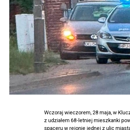
Wczoraj wieczorem, 28 maja, w Kluc
z udziałem 68-letniej mieszkanki po
spaceru w rejonie jednej z ulic miast