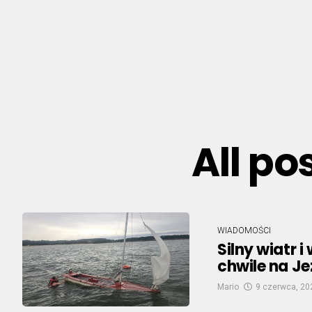
All po
WIADOMOŚCI
Silny wiatr 
chwile na Je
Mario
9 czerwca, 20