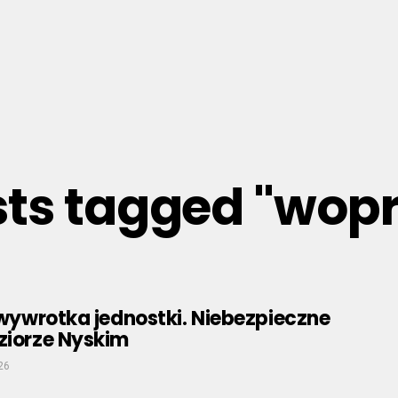
sts tagged "wop
i wywrotka jednostki. Niebezpieczne
ziorze Nyskim
26