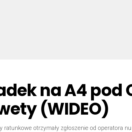
adek na A4 pod 
awety (WIDEO)
użby ratunkowe otrzymały zgłoszenie od operator