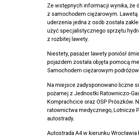
Ze wstępnych informacji wynika, że 
z samochodem ciężarowym. Lawetą p
uderzenia jedna z osób została zakl
użyć specjalistycznego sprzętu hyd
z rozbitej lawety.
Niestety, pasażer lawety poniósł śmi
pojazdem została objęta pomocą med
Samochodem ciężarowym podróżował j
Na miejsce zadysponowano liczne sił
pożarnej z Jednostki Ratowniczo-Gaś
Komprachcice oraz OSP Prószków. Na 
ratownictwa medycznego, Lotnicze 
autostrady.
Autostrada A4 w kierunku Wrocławia b