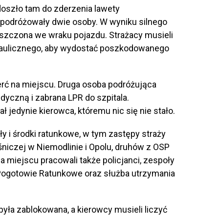
doszło tam do zderzenia lawety
odróżowały dwie osoby. W wyniku silnego
eszczona we wraku pojazdu. Strażacy musieli
raulicznego, aby wydostać poszkodowanego
erć na miejscu. Druga osoba podróżująca
yczną i zabrana LPR do szpitala.
edynie kierowca, któremu nic się nie stało.
y i środki ratunkowe, w tym zastępy straży
niczej w Niemodlinie i Opolu, druhów z OSP
miejscu pracowali także policjanci, zespoły
Pogotowie Ratunkowe oraz służba utrzymania
yła zablokowana, a kierowcy musieli liczyć