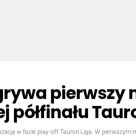
grywa pierwszy 
ej półfinału Taur
alizację w fazie play-off Tauron Liga. W pierwszym