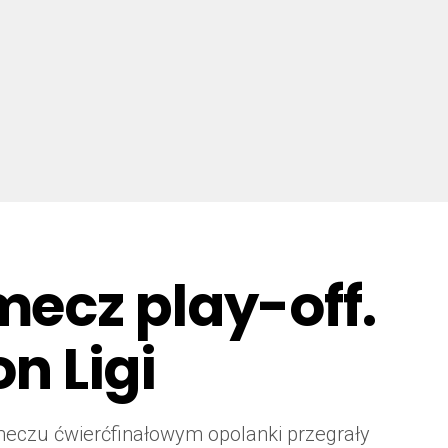
mecz play-off.
on Ligi
 meczu ćwierćfinałowym opolanki przegrały