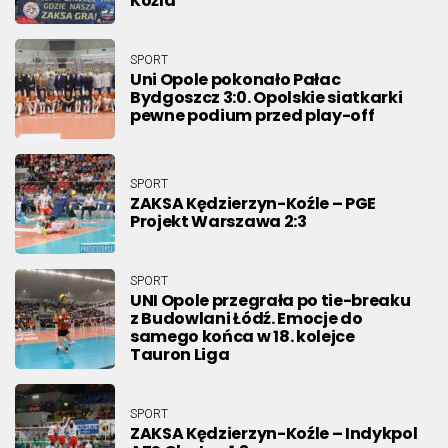
Koźla
SPORT
Uni Opole pokonało Pałac
Bydgoszcz 3:0. Opolskie siatkarki
pewne podium przed play-off
SPORT
ZAKSA Kędzierzyn-Koźle – PGE
Projekt Warszawa 2:3
SPORT
UNI Opole przegrała po tie-breaku
z Budowlani Łódź. Emocje do
samego końca w 18. kolejce
Tauron Liga
SPORT
ZAKSA Kędzierzyn-Koźle – Indykpol