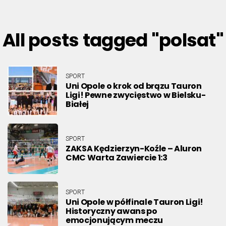
All posts tagged "polsat"
SPORT
Uni Opole o krok od brązu Tauron
Ligi! Pewne zwycięstwo w Bielsku-
Białej
SPORT
ZAKSA Kędzierzyn-Koźle – Aluron
CMC Warta Zawiercie 1:3
SPORT
Uni Opole w półfinale Tauron Ligi!
Historyczny awans po
emocjonującym meczu