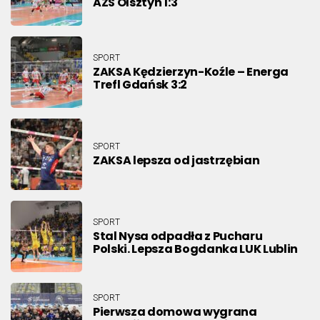
AZS Olsztyn 1:3
SPORT
ZAKSA Kędzierzyn-Koźle – Energa
Trefl Gdańsk 3:2
SPORT
ZAKSA lepsza od jastrzębian
SPORT
Stal Nysa odpadła z Pucharu
Polski. Lepsza Bogdanka LUK Lublin
SPORT
Pierwsza domowa wygrana