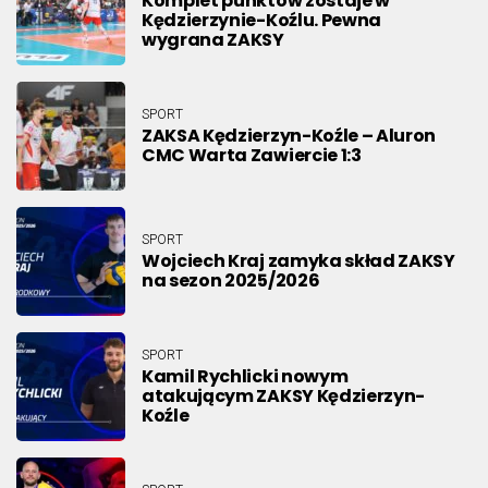
Komplet punktów zostaje w
Kędzierzynie-Koźlu. Pewna
wygrana ZAKSY
SPORT
ZAKSA Kędzierzyn-Koźle – Aluron
CMC Warta Zawiercie 1:3
SPORT
Wojciech Kraj zamyka skład ZAKSY
na sezon 2025/2026
SPORT
Kamil Rychlicki nowym
atakującym ZAKSY Kędzierzyn-
Koźle