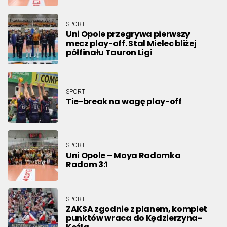
SPORT
Uni Opole przegrywa pierwszy
mecz play-off. Stal Mielec bliżej
półfinału Tauron Ligi
SPORT
Tie-break na wagę play-off
SPORT
Uni Opole – Moya Radomka
Radom 3:1
SPORT
ZAKSA zgodnie z planem, komplet
punktów wraca do Kędzierzyna-