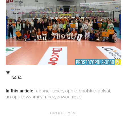
6494
In this article:
doping
,
kibice
,
opole
,
opolskie
,
polsat
,
uni opole
,
wybrany mecz
,
zawodniczki
ADVERTISEMENT