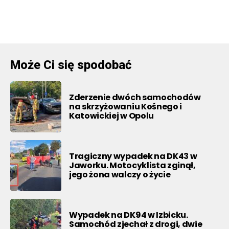
Może Ci się spodobać
Zderzenie dwóch samochodów
na skrzyżowaniu Kośnego i
Katowickiej w Opolu
Tragiczny wypadek na DK43 w
Jaworku. Motocyklista zginął,
jego żona walczy o życie
Wypadek na DK94 w Izbicku.
Samochód zjechał z drogi, dwie