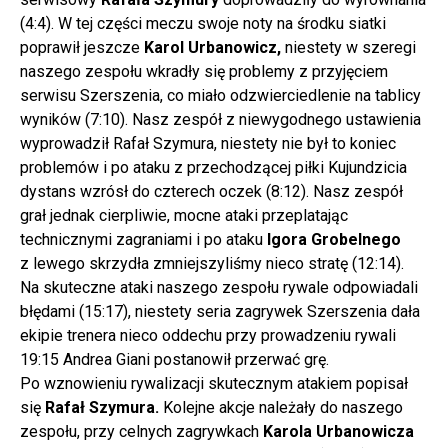
(4:4). W tej części meczu swoje noty na środku siatki
poprawił jeszcze
Karol Urbanowicz,
niestety w szeregi
naszego zespołu wkradły się problemy z przyjęciem
serwisu Szerszenia, co miało odzwierciedlenie na tablicy
wyników (7:10). Nasz zespół z niewygodnego ustawienia
wyprowadził Rafał Szymura, niestety nie był to koniec
problemów i po ataku z przechodzącej piłki Kujundzicia
dystans wzrósł do czterech oczek (8:12). Nasz zespół
grał jednak cierpliwie, mocne ataki przeplatając
technicznymi zagraniami i po ataku
Igora Grobelnego
z lewego skrzydła zmniejszyliśmy nieco stratę (12:14).
Na skuteczne ataki naszego zespołu rywale odpowiadali
błędami (15:17), niestety seria zagrywek Szerszenia dała
ekipie trenera nieco oddechu przy prowadzeniu rywali
19:15 Andrea Giani postanowił przerwać grę.
Po wznowieniu rywalizacji skutecznym atakiem popisał
się
Rafał Szymura.
Kolejne akcje należały do naszego
zespołu, przy celnych zagrywkach
Karola Urbanowicza