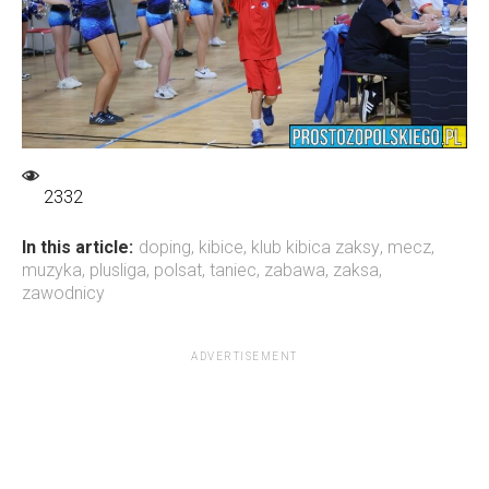
2332
In this article:
doping
,
kibice
,
klub kibica zaksy
,
mecz
,
muzyka
,
plusliga
,
polsat
,
taniec
,
zabawa
,
zaksa
,
zawodnicy
ADVERTISEMENT