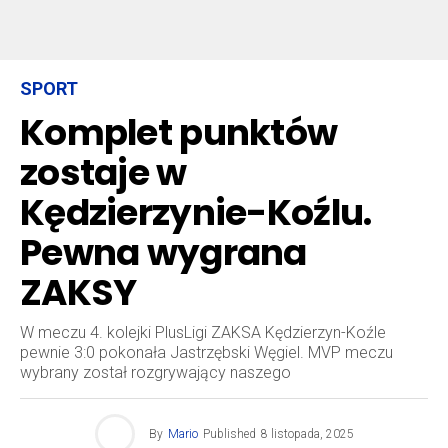
SPORT
Komplet punktów
zostaje w
Kędzierzynie-Koźlu.
Pewna wygrana
ZAKSY
W meczu 4. kolejki PlusLigi ZAKSA Kędzierzyn-Koźle
pewnie 3:0 pokonała Jastrzębski Węgiel. MVP meczu
wybrany został rozgrywający naszego
By
Mario
Published
8 listopada, 2025