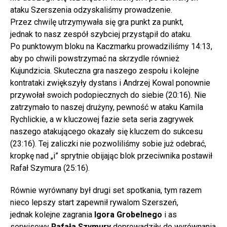
ataku Szerszenia odzyskaliśmy prowadzenie.
Przez chwilę utrzymywała się gra punkt za punkt,
jednak to nasz zespół szybciej przystąpił do ataku.
Po punktowym bloku na Kaczmarku prowadziliśmy 14:13,
aby po chwili powstrzymać na skrzydle również
Kujundzicia. Skuteczna gra naszego zespołu i kolejne
kontrataki zwiększyły dystans i Andrzej Kowal ponownie
przywołał swoich podopiecznych do siebie (20:16). Nie
zatrzymało to naszej drużyny, pewność w ataku Kamila
Rychlickie, a w kluczowej fazie seta seria zagrywek
naszego atakującego okazały się kluczem do sukcesu
(23:16). Tej zaliczki nie pozwoliliśmy sobie już odebrać,
kropkę nad „i” sprytnie obijając blok przeciwnika postawił
Rafał Szymura (25:16).
Równie wyrównany był drugi set spotkania, tym razem
nieco lepszy start zapewnił rywalom Szerszeń,
jednak kolejne zagrania
Igora Grobelnego
i as
serwisowy
Rafała Szymury
doprowadziły do wyrównania