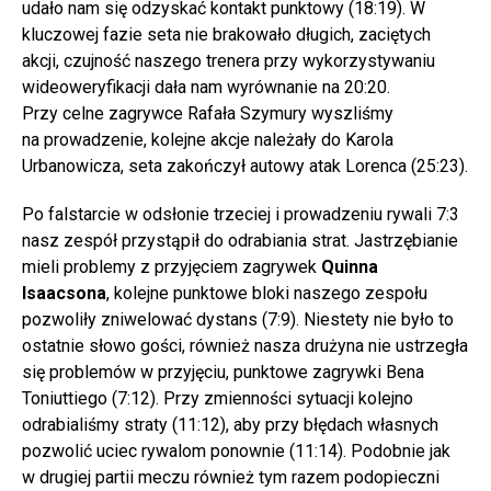
udało nam się odzyskać kontakt punktowy (18:19). W
kluczowej fazie seta nie brakowało długich, zaciętych
akcji, czujność naszego trenera przy wykorzystywaniu
wideoweryfikacji dała nam wyrównanie na 20:20.
Przy celne zagrywce Rafała Szymury wyszliśmy
na prowadzenie, kolejne akcje należały do Karola
Urbanowicza, seta zakończył autowy atak Lorenca (25:23).
Po falstarcie w odsłonie trzeciej i prowadzeniu rywali 7:3
nasz zespół przystąpił do odrabiania strat. Jastrzębianie
mieli problemy z przyjęciem zagrywek
Quinna
Isaacsona
, kolejne punktowe bloki naszego zespołu
pozwoliły zniwelować dystans (7:9). Niestety nie było to
ostatnie słowo gości, również nasza drużyna nie ustrzegła
się problemów w przyjęciu, punktowe zagrywki Bena
Toniuttiego (7:12). Przy zmienności sytuacji kolejno
odrabialiśmy straty (11:12), aby przy błędach własnych
pozwolić uciec rywalom ponownie (11:14). Podobnie jak
w drugiej partii meczu również tym razem podopieczni