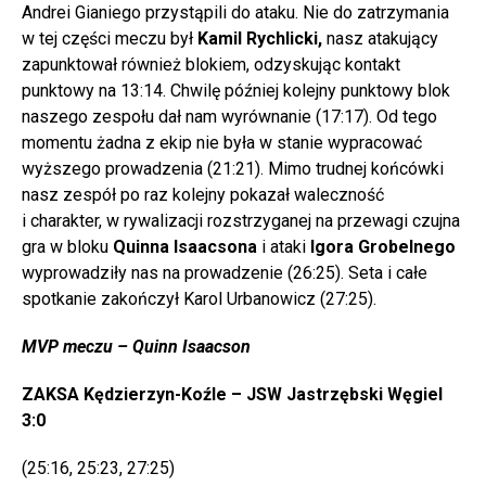
Andrei Gianiego przystąpili do ataku. Nie do zatrzymania
w tej części meczu był
Kamil Rychlicki,
nasz atakujący
zapunktował również blokiem, odzyskując kontakt
punktowy na 13:14. Chwilę później kolejny punktowy blok
naszego zespołu dał nam wyrównanie (17:17). Od tego
momentu żadna z ekip nie była w stanie wypracować
wyższego prowadzenia (21:21). Mimo trudnej końcówki
nasz zespół po raz kolejny pokazał waleczność
i charakter, w rywalizacji rozstrzyganej na przewagi czujna
gra w bloku
Quinna Isaacsona
i ataki
Igora Grobelnego
wyprowadziły nas na prowadzenie (26:25). Seta i całe
spotkanie zakończył Karol Urbanowicz (27:25).
MVP meczu – Quinn Isaacson
ZAKSA Kędzierzyn-Koźle – JSW Jastrzębski Węgiel
3:0
(25:16, 25:23, 27:25)