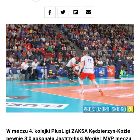
W meczu 4. kolejki PlusLigi ZAKSA Kędzierzyn-Koźle
pewnie 3:0 pokonała Jastrzębski Węgiel. MVP meczu