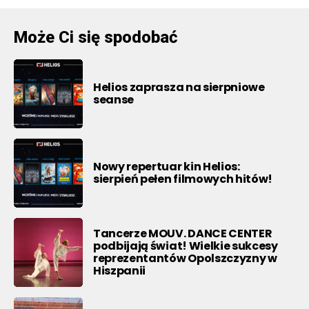
Może Ci się spodobać
Helios zaprasza na sierpniowe
seanse
Nowy repertuar kin Helios:
sierpień pełen filmowych hitów!
Tancerze MOUV. DANCE CENTER
podbijają świat! Wielkie sukcesy
reprezentantów Opolszczyzny w
Hiszpanii