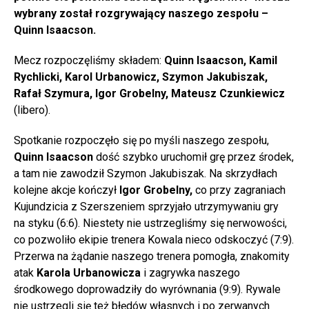
wybrany został rozgrywający naszego zespołu –
Quinn Isaacson.
Mecz rozpoczęliśmy składem:
Quinn Isaacson, Kamil
Rychlicki, Karol Urbanowicz, Szymon Jakubiszak,
Rafał Szymura, Igor Grobelny, Mateusz Czunkiewicz
(libero).
Spotkanie rozpoczęło się po myśli naszego zespołu,
Quinn Isaacson
dość szybko uruchomił grę przez środek,
a tam nie zawodził Szymon Jakubiszak. Na skrzydłach
kolejne akcje kończył
Igor Grobelny,
co przy zagraniach
Kujundzicia z Szerszeniem sprzyjało utrzymywaniu gry
na styku (6:6). Niestety nie ustrzegliśmy się nerwowości,
co pozwoliło ekipie trenera Kowala nieco odskoczyć (7:9).
Przerwa na żądanie naszego trenera pomogła, znakomity
atak
Karola Urbanowicza
i zagrywka naszego
środkowego doprowadziły do wyrównania (9:9). Rywale
nie ustrzegli się też błędów własnych i po zerwanych