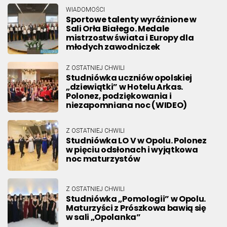
WIADOMOŚCI
Sportowe talenty wyróżnione w
Sali Orła Białego. Medale
mistrzostw świata i Europy dla
młodych zawodniczek
Z OSTATNIEJ CHWILI
Studniówka uczniów opolskiej
„dziewiątki” w Hotelu Arkas.
Polonez, podziękowania i
niezapomniana noc (WIDEO)
Z OSTATNIEJ CHWILI
Studniówka LO V w Opolu. Polonez
w pięciu odsłonach i wyjątkowa
noc maturzystów
Z OSTATNIEJ CHWILI
Studniówka „Pomologii” w Opolu.
Maturzyści z Prószkowa bawią się
w sali „Opolanka”