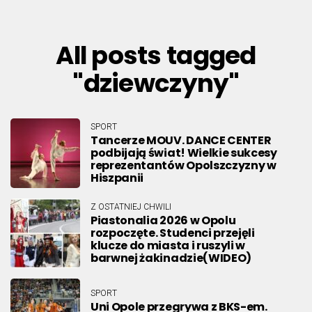
All posts tagged
"dziewczyny"
SPORT
Tancerze MOUV. DANCE CENTER
podbijają świat! Wielkie sukcesy
reprezentantów Opolszczyzny w
Hiszpanii
Z OSTATNIEJ CHWILI
Piastonalia 2026 w Opolu
rozpoczęte. Studenci przejęli
klucze do miasta i ruszyli w
barwnej żakinadzie(WIDEO)
SPORT
Uni Opole przegrywa z BKS-em.