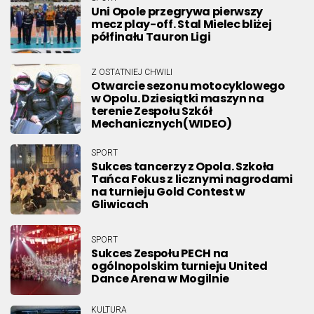
Uni Opole przegrywa pierwszy
mecz play-off. Stal Mielec bliżej
półfinału Tauron Ligi
Z OSTATNIEJ CHWILI
Otwarcie sezonu motocyklowego
w Opolu. Dziesiątki maszyn na
terenie Zespołu Szkół
Mechanicznych(WIDEO)
SPORT
Sukces tancerzy z Opola. Szkoła
Tańca Fokus z licznymi nagrodami
na turnieju Gold Contest w
Gliwicach
SPORT
Sukces Zespołu PECH na
ogólnopolskim turnieju United
Dance Arena w Mogilnie
KULTURA