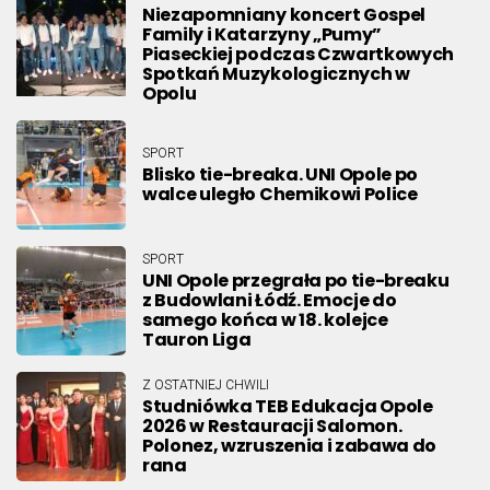
Niezapomniany koncert Gospel
Family i Katarzyny „Pumy”
Piaseckiej podczas Czwartkowych
Spotkań Muzykologicznych w
Opolu
SPORT
Blisko tie-breaka. UNI Opole po
walce uległo Chemikowi Police
SPORT
UNI Opole przegrała po tie-breaku
z Budowlani Łódź. Emocje do
samego końca w 18. kolejce
Tauron Liga
Z OSTATNIEJ CHWILI
Studniówka TEB Edukacja Opole
2026 w Restauracji Salomon.
Polonez, wzruszenia i zabawa do
rana