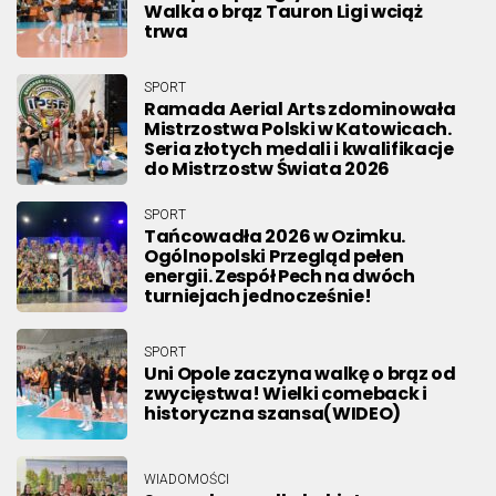
Walka o brąz Tauron Ligi wciąż
trwa
SPORT
Ramada Aerial Arts zdominowała
Mistrzostwa Polski w Katowicach.
Seria złotych medali i kwalifikacje
do Mistrzostw Świata 2026
SPORT
Tańcowadła 2026 w Ozimku.
Ogólnopolski Przegląd pełen
energii. Zespół Pech na dwóch
turniejach jednocześnie!
SPORT
Uni Opole zaczyna walkę o brąz od
zwycięstwa! Wielki comeback i
historyczna szansa(WIDEO)
WIADOMOŚCI