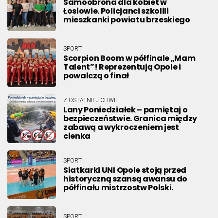
Samoobrona dla kobiet w
Łosiowie. Policjanci szkolili
mieszkanki powiatu brzeskiego
SPORT
Scorpion Boom w półfinale „Mam
Talent”! Reprezentują Opole i
powalczą o finał
Z OSTATNIEJ CHWILI
Lany Poniedziałek – pamiętaj o
bezpieczeństwie. Granica między
zabawą a wykroczeniem jest
cienka
SPORT
Siatkarki UNI Opole stoją przed
historyczną szansą awansu do
półfinału mistrzostw Polski.
SPORT