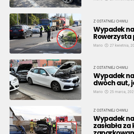
Z OSTATNIEJ CHWILI
Wypadek na 
Rowerzysta 
Mario
27 kwietnia, 2
Z OSTATNIEJ CHWILI
Wypadek na 
dwóch aut, 
Mario
25 marca, 202
Z OSTATNIEJ CHWILI
Wypadek na 
zasłabła za 
zaparkowan