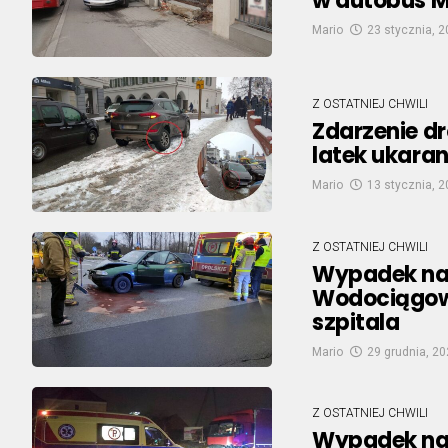
w autobus M
Mario
23 stycznia, 
Z OSTATNIEJ CHWILI
Zdarzenie dr
latek ukara
Mario
13 stycznia, 
Z OSTATNIEJ CHWILI
Wypadek na 
Wodociągowe
szpitala
Mario
29 grudnia, 2
Z OSTATNIEJ CHWILI
Wypadek na s