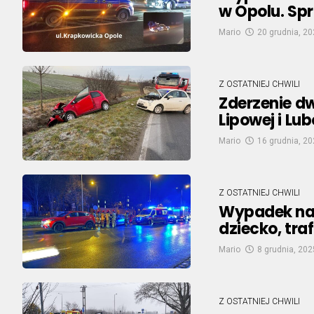
w Opolu. S
Mario
20 grudnia, 2
Z OSTATNIEJ CHWILI
Zderzenie d
Lipowej i Lu
Mario
16 grudnia, 2
Z OSTATNIEJ CHWILI
Wypadek na u
dziecko, traf
Mario
8 grudnia, 202
Z OSTATNIEJ CHWILI