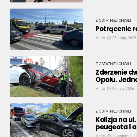
Z OSTATNIEJ CHWILI
Potrącenie r
Mario
25 maja, 2026
Z OSTATNIEJ CHWILI
Zderzenie d
Opolu. Jedna
Mario
9 maja, 2026
Z OSTATNIEJ CHWILI
Kolizja na u
peugeota i a
Mario
29 kwietnia, 2