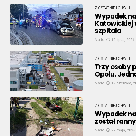
Z OSTATNIEJ CHWILI
Wypadek na s
Katowickiej 
szpitala
Mario
15 lipca, 2026
Z OSTATNIEJ CHWILI
Trzy osoby 
Opolu. Jedna
Mario
12 czerwca, 2
Z OSTATNIEJ CHWILI
Wypadek na 
został rann
Mario
27 maja, 2026