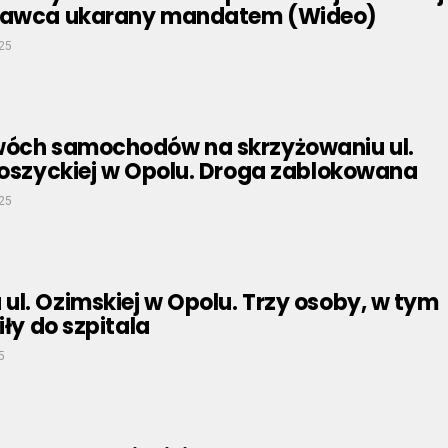
prawca ukarany mandatem (Wideo)
025
wóch samochodów na skrzyżowaniu ul.
boszyckiej w Opolu. Droga zablokowana
025
l. Ozimskiej w Opolu. Trzy osoby, w tym
iły do szpitala
5