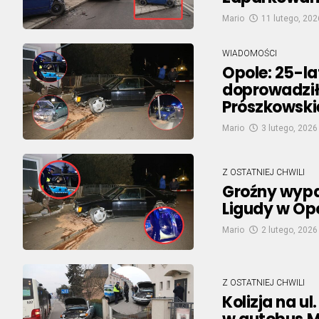
Mario
11 lutego, 202
WIADOMOŚCI
Opole: 25-la
doprowadził
Prószkowski
Mario
3 lutego, 2026
Z OSTATNIEJ CHWILI
Groźny wypa
Ligudy w Op
Mario
2 lutego, 2026
Z OSTATNIEJ CHWILI
Kolizja na ul