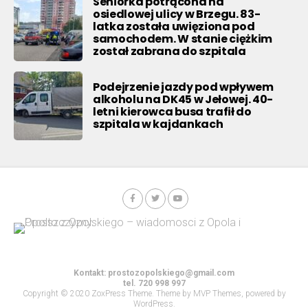
Seniorka potrącona na
osiedlowej ulicy w Brzegu. 83-
latka została uwięziona pod
samochodem. W stanie ciężkim
został zabrana do szpitala
Podejrzenie jazdy pod wpływem
alkoholu na DK45 w Jełowej. 40-
letni kierowca busa trafił do
szpitala w kajdankach
Kontakt:
prostozopolskiego@gmail.com
tel. 720 998 997
Copyright © 2020 ZoxPress Theme. Theme by MVP Themes, powered by
WordPress.