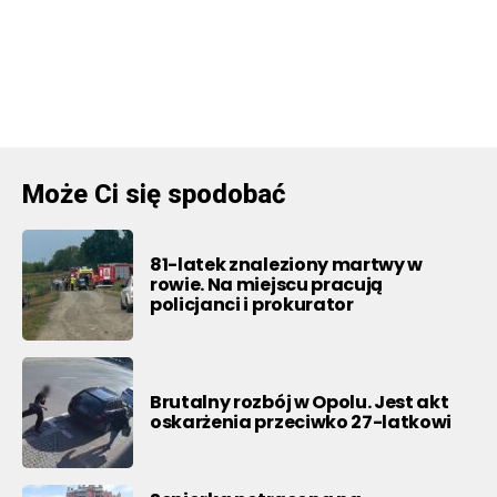
Może Ci się spodobać
81-latek znaleziony martwy w
rowie. Na miejscu pracują
policjanci i prokurator
Brutalny rozbój w Opolu. Jest akt
oskarżenia przeciwko 27-latkowi