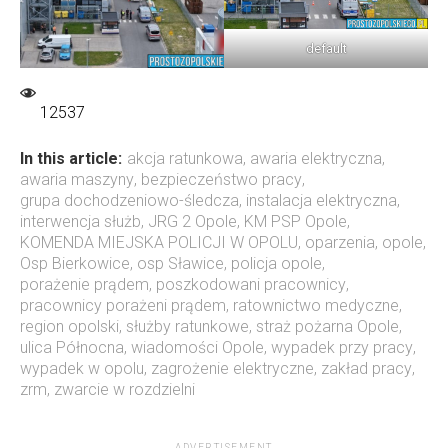
default
12537
In this article:
akcja ratunkowa
,
awaria elektryczna
,
awaria maszyny
,
bezpieczeństwo pracy
,
grupa dochodzeniowo-śledcza
,
instalacja elektryczna
,
interwencja służb
,
JRG 2 Opole
,
KM PSP Opole
,
KOMENDA MIEJSKA POLICJI W OPOLU
,
oparzenia
,
opole
,
Osp Bierkowice
,
osp Sławice
,
policja opole
,
porażenie prądem
,
poszkodowani pracownicy
,
pracownicy porażeni prądem
,
ratownictwo medyczne
,
region opolski
,
służby ratunkowe
,
straż pożarna Opole
,
ulica Północna
,
wiadomości Opole
,
wypadek przy pracy
,
wypadek w opolu
,
zagrożenie elektryczne
,
zakład pracy
,
zrm
,
zwarcie w rozdzielni
ADVERTISEMENT