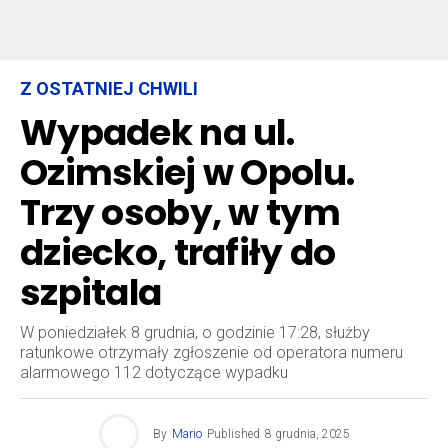
Z OSTATNIEJ CHWILI
Wypadek na ul.
Ozimskiej w Opolu.
Trzy osoby, w tym
dziecko, trafiły do
szpitala
W poniedziałek 8 grudnia, o godzinie 17:28, służby
ratunkowe otrzymały zgłoszenie od operatora numeru
alarmowego 112 dotyczące wypadku
By
Mario
Published
8 grudnia, 2025