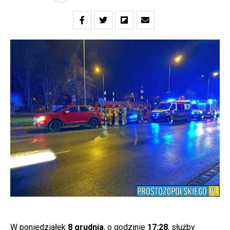
W poniedziałek
8 grudnia
, o godzinie
17:28
, służby