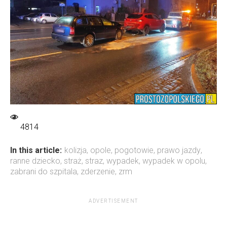
4814
In this article:
kolizja
,
opole
,
pogotowie
,
prawo jazdy
,
ranne dziecko
,
straż
,
straz
,
wypadek
,
wypadek w opolu
,
zabrani do szpitala
,
zderzenie
,
zrm
ADVERTISEMENT