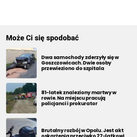
Może Ci się spodobać
Dwa samochody zderzyły się w
Goszczowicach. Dwie osoby
przewieziono do szpitala
81-latek znaleziony martwy w
rowie. Na miejscu pracują
policjanci i prokurator
Brutalny rozbój w Opolu. Jest akt
oskarżenia przeciwko 27-latkowi