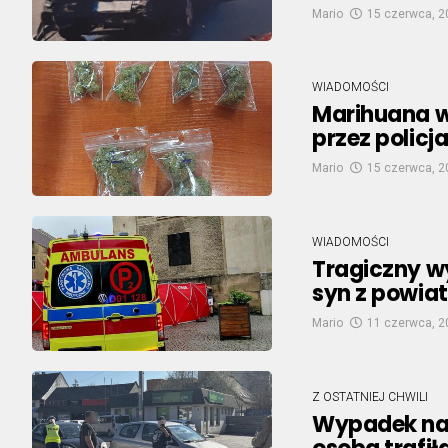
Mario
15 czerwca, 2
WIADOMOŚCI
Marihuana 
przez policj
Mario
15 czerwca, 2
WIADOMOŚCI
Tragiczny wy
syn z powia
Mario
11 czerwca, 2
Z OSTATNIEJ CHWILI
Wypadek na 