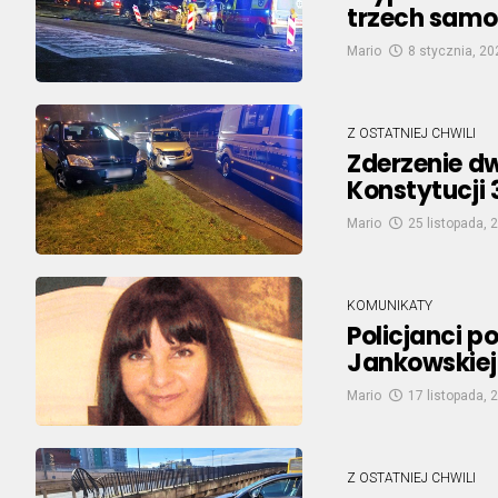
trzech samoc
Mario
8 stycznia, 20
Z OSTATNIEJ CHWILI
Zderzenie 
Konstytucji
Mario
25 listopada, 
KOMUNIKATY
Policjanci p
Jankowskiej
Mario
17 listopada, 
Z OSTATNIEJ CHWILI