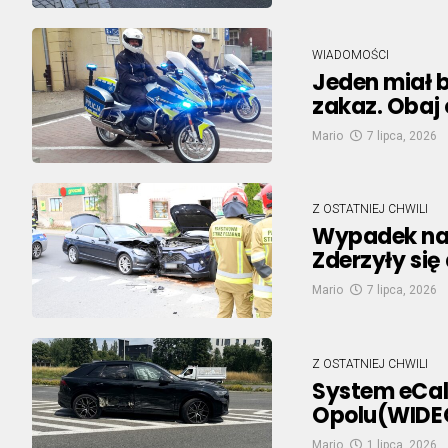
WIADOMOŚCI
Jeden miał b
zakaz. Obaj
Mario
7 lipca, 2026
Z OSTATNIEJ CHWILI
Wypadek na
Zderzyły si
Mario
7 lipca, 2026
Z OSTATNIEJ CHWILI
System eCal
Opolu(WIDE
Mario
1 lipca, 2026