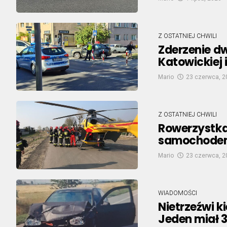
Z OSTATNIEJ CHWILI
Zderzenie d
Katowickiej 
Mario
23 czerwca, 2
Z OSTATNIEJ CHWILI
Rowerzystka 
samochodem.
Mario
23 czerwca, 2
WIADOMOŚCI
Nietrzeźwi 
Jeden miał 3