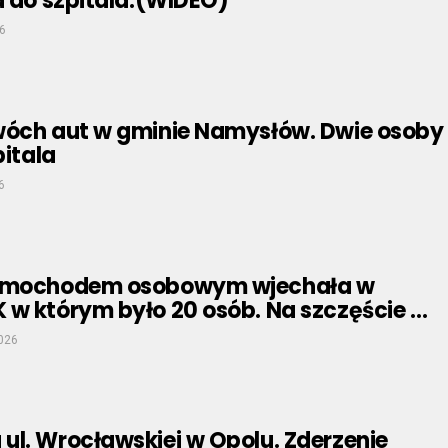
a do szpitala.(WIDEO)
6
wóch aut w gminie Namysłów. Dwie osoby
pitala
6
samochodem osobowym wjechała w
 w którym było 20 osób. Na szczęście …
2026
ul. Wrocławskiej w Opolu. Zderzenie