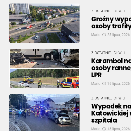
Z OSTATNIEJ CHWILI
Groźny wypad
osoby trafił
Mario
25 lipca, 2026
Z OSTATNIEJ CHWILI
Karambol na
osoby ranne
LPR
Mario
16 lipca, 2026
Z OSTATNIEJ CHWILI
Wypadek na s
Katowickiej 
szpitala
Mario
15 lipca, 2026