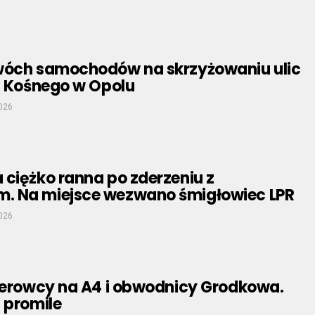
wóch samochodów na skrzyżowaniu ulic
i Kośnego w Opolu
026
ciężko ranna po zderzeniu z
 Na miejsce wezwano śmigłowiec LPR
026
kierowcy na A4 i obwodnicy Grodkowa.
 promile