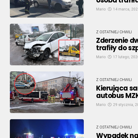
osoba trafił
Mario
14 marca, 202
Z OSTATNIEJ CHWILI
Zderzenie d
trafiły do sz
Mario
17 lutego, 202
Z OSTATNIEJ CHWILI
Kierująca 
autobus MZK
Mario
29 stycznia, 
Z OSTATNIEJ CHWILI
Wypadek na 