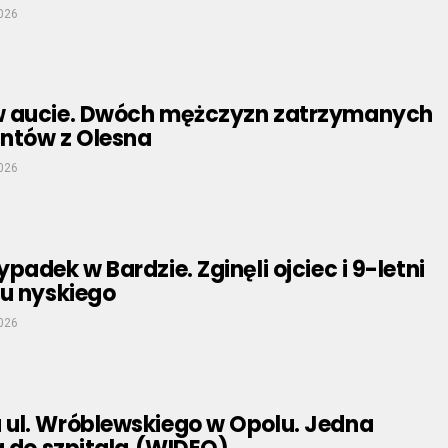
026
w aucie. Dwóch mężczyzn zatrzymanych
antów z Olesna
026
padek w Bardzie. Zginęli ojciec i 9-letni
tu nyskiego
026
ul. Wróblewskiego w Opolu. Jedna