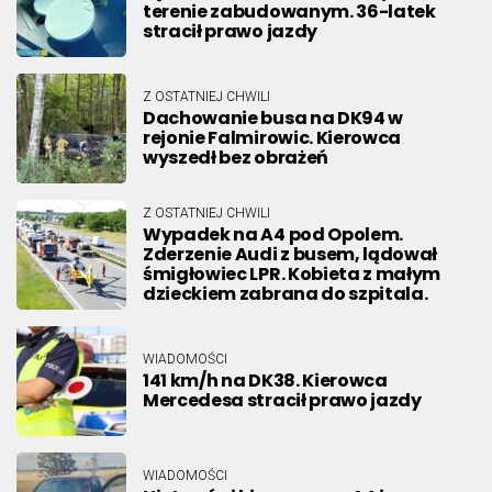
terenie zabudowanym. 36-latek
stracił prawo jazdy
Z OSTATNIEJ CHWILI
Dachowanie busa na DK94 w
rejonie Falmirowic. Kierowca
wyszedł bez obrażeń
Z OSTATNIEJ CHWILI
Wypadek na A4 pod Opolem.
Zderzenie Audi z busem, lądował
śmigłowiec LPR. Kobieta z małym
dzieckiem zabrana do szpitala.
WIADOMOŚCI
141 km/h na DK38. Kierowca
Mercedesa stracił prawo jazdy
WIADOMOŚCI