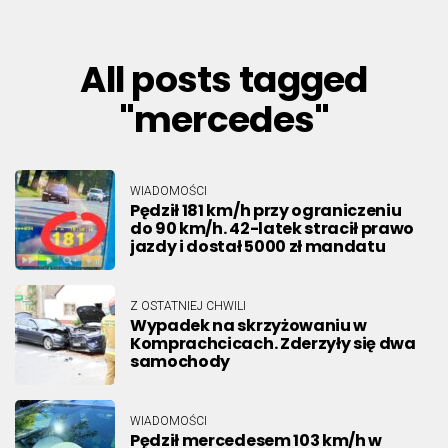
All posts tagged
"mercedes"
WIADOMOŚCI
Pędził 181 km/h przy ograniczeniu
do 90 km/h. 42-latek stracił prawo
jazdy i dostał 5000 zł mandatu
Z OSTATNIEJ CHWILI
Wypadek na skrzyżowaniu w
Komprachcicach. Zderzyły się dwa
samochody
WIADOMOŚCI
Pędził mercedesem 103 km/h w