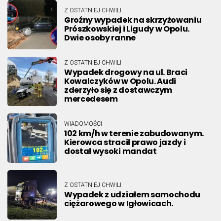
Z OSTATNIEJ CHWILI
Groźny wypadek na skrzyżowaniu
Prószkowskiej i Ligudy w Opolu.
Dwie osoby ranne
Z OSTATNIEJ CHWILI
Wypadek drogowy na ul. Braci
Kowalczyków w Opolu. Audi
zderzyło się z dostawczym
mercedesem
WIADOMOŚCI
102 km/h w terenie zabudowanym.
Kierowca stracił prawo jazdy i
dostał wysoki mandat
Z OSTATNIEJ CHWILI
Wypadek z udziałem samochodu
ciężarowego w Igłowicach.