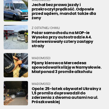
Jechał bez prawa jazdy i
przekroczył prędkość. Odpowie
przed sądem, mandat także dla
żony
Z OSTATNIEJ CHWILI
Pożar samochodu na MOP-ie
Wysoka przy autostradzie A4.
Interweniowały cztery zastępy
straży
WIADOMOŚCI
Pijany kierowca Mercedesa
spowodował kolizję w Namysłowie.
Miał ponad 3 promile alkoholu
WIADOMOŚCI
Opole: 25-latek obywatel Ukrainy z
1,5 promila doprowadził do
zderzenia z dwoma autami na ul.
Prószkowskiej