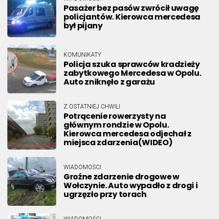
Pasażer bez pasów zwrócił uwagę
policjantów. Kierowca mercedesa
był pijany
KOMUNIKATY
Policja szuka sprawców kradzieży
zabytkowego Mercedesa w Opolu.
Auto zniknęło z garażu
Z OSTATNIEJ CHWILI
Potrącenie rowerzysty na
głównym rondzie w Opolu.
Kierowca mercedesa odjechał z
miejsca zdarzenia(WIDEO)
WIADOMOŚCI
Groźne zdarzenie drogowe w
Wołczynie. Auto wypadło z drogi i
ugrzęzło przy torach
WIADOMOŚCI