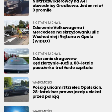
Nietrzeźwi kierowcy na A4 i
obwodnicy Grodkowa. Jeden miał
3 promile
Z OSTATNIEJ CHWILI
Zderzenie Volkswagena i
Mercedesa na skrzyżowaniu ulic
Wschodniej i Rejtana w Opolu
(WIDEO)
Z OSTATNIEJ CHWILI
Zdarzenie drogowe w
Kędzierzynie-Koźlu. 88-letnia
pasażerka trafiła do szpitala
WIADOMOŚCI
Pościg ulicami Strzelec Opolskich.
28-latek bez prawa jazdy uciekał
przed policją
WIADOMOŚCI