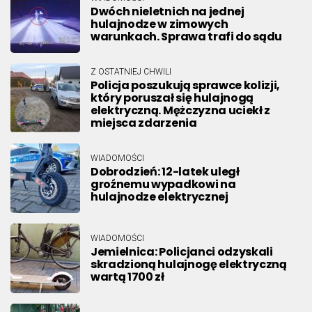
Dwóch nieletnich na jednej
hulajnodze w zimowych
warunkach. Sprawa trafi do sądu
Z OSTATNIEJ CHWILI
Policja poszukują sprawce kolizji,
który poruszał się hulajnogą
elektryczną. Mężczyzna uciekł z
miejsca zdarzenia
WIADOMOŚCI
Dobrodzień: 12-latek uległ
groźnemu wypadkowi na
hulajnodze elektrycznej
WIADOMOŚCI
Jemielnica: Policjanci odzyskali
skradzioną hulajnogę elektryczną
wartą 1700 zł