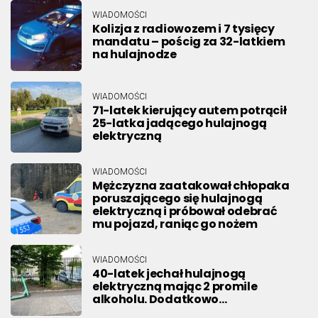
WIADOMOŚCI
Kolizja z radiowozem i 7 tysięcy
mandatu – pościg za 32-latkiem
na hulajnodze
WIADOMOŚCI
71-latek kierujący autem potrącił
25-latka jadącego hulajnogą
elektryczną
WIADOMOŚCI
Mężczyzna zaatakował chłopaka
poruszającego się hulajnogą
elektryczną i próbował odebrać
mu pojazd, raniąc go nożem
WIADOMOŚCI
40-latek jechał hulajnogą
elektryczną mając 2 promile
alkoholu. Dodatkowo…