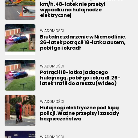
km/h. 48-latek nie przeżył
wypadku na hulajnodze
elektrycznej
WIADOMOŚCI
Brutalne zdarzenie w Niemodlinie.
26-latek potrącił 18-latka autem,
pobił go i okradł
WIADOMOŚCI
Potrącił 18-latka jadącego
hulajnogą, pobił go i okradł. 26-
latek trafił do aresztu(Wideo)
WIADOMOŚCI
Hulajnogi elektryczne pod lupą
policji. Ważne przepisy i zasady
bezpieczeństwa
WIADOMOŚCI