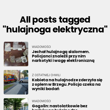
All posts tagged
"hulajnoga elektryczna"
WIADOMOŚCI
Jechał hulajnogą slalomem.
Policjanci znaleźli przy nim
narkotyki i wagę elektroniczną
Z OSTATNIEJ CHWILI
Kobieta na hulajnodze zderzyła się
z oplem w Brzegu. Policja czeka na
wyniki badań
WIADOMOŚCI
Gogolin: nastolatkowie bez