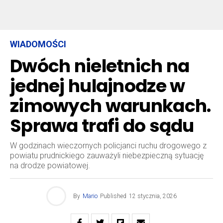
WIADOMOŚCI
Dwóch nieletnich na
jednej hulajnodze w
zimowych warunkach.
Sprawa trafi do sądu
W godzinach wieczornych policjanci ruchu drogowego z
powiatu prudnickiego zauważyli niebezpieczną sytuację
na drodze powiatowej.
By
Mario
Published
12 stycznia, 2026