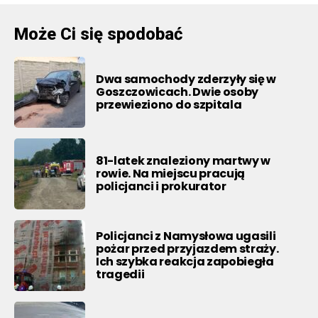
Może Ci się spodobać
Dwa samochody zderzyły się w
Goszczowicach. Dwie osoby
przewieziono do szpitala
81-latek znaleziony martwy w
rowie. Na miejscu pracują
policjanci i prokurator
Policjanci z Namysłowa ugasili
pożar przed przyjazdem straży.
Ich szybka reakcja zapobiegła
tragedii