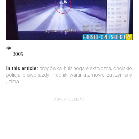
3009
In this article:
drogówka
,
hulajnoga elektryczna
,
opolskie
,
policja
,
prawo jazdy
,
Prudnik
,
warunki zimowe
,
zatrzymany
,
zima
ADVERTISEMENT