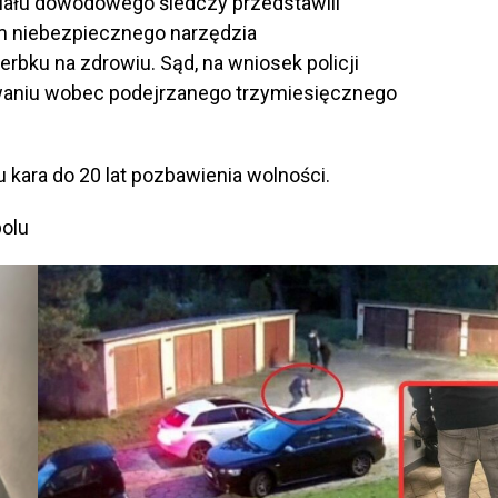
ału dowodowego śledczy przedstawili
m niebezpiecznego narzędzia
bku na zdrowiu. Sąd, na wniosek policji
owaniu wobec podejrzanego trzymiesięcznego
 kara do 20 lat pozbawienia wolności.
polu