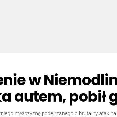
enie w Niemodlin
ka autem, pobił g
letniego mężczyznę podejrzanego o brutalny atak na 