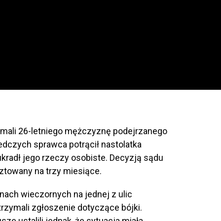
rzymali 26-letniego mężczyznę podejrzanego
ledczych sprawca potrącił nastolatka
ukradł jego rzeczy osobiste. Decyzją sądu
towany na trzy miesiące.
nach wieczornych na jednej z ulic
trzymali zgłoszenie dotyczące bójki.
ze ustalili jednak, że sytuacja miała