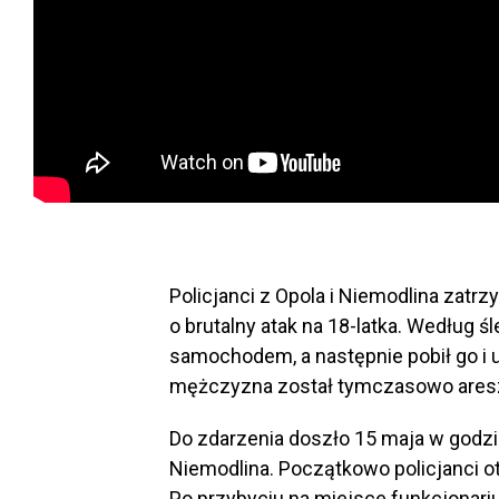
Policjanci z Opola i Niemodlina zat
o brutalny atak na 18-latka. Według ś
samochodem, a następnie pobił go i 
mężczyzna został tymczasowo aresz
Do zdarzenia doszło 15 maja w godzi
Niemodlina. Początkowo policjanci o
Po przybyciu na miejsce funkcjonarius