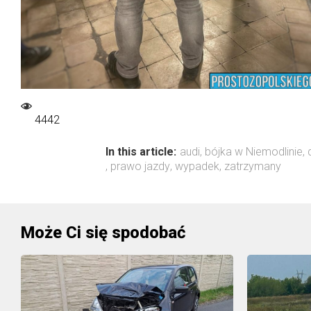
4442
In this article:
audi
,
bójka w Niemodlinie
,
,
prawo jazdy
,
wypadek
,
zatrzymany
Może Ci się spodobać