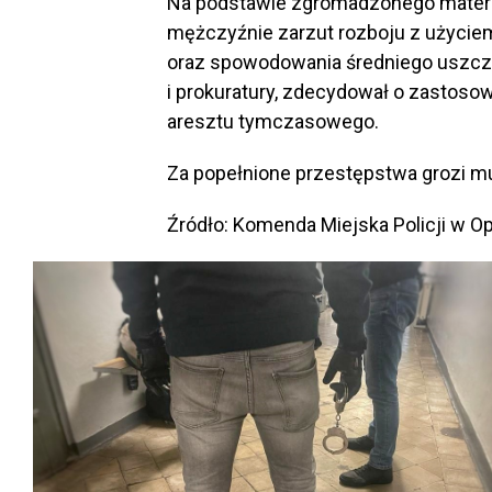
Na podstawie zgromadzonego materi
mężczyźnie zarzut rozboju z użycie
oraz spowodowania średniego uszczer
i prokuratury, zdecydował o zastos
aresztu tymczasowego.
Za popełnione przestępstwa grozi mu
Źródło: Komenda Miejska Policji w O