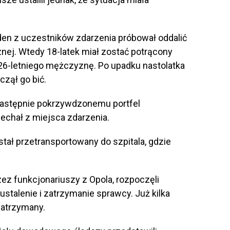
den z uczestników zdarzenia próbował oddalić
znej. Wtedy 18-latek miał zostać potrącony
6-letniego mężczyznę. Po upadku nastolatka
czął go bić.
następnie pokrzywdzonemu portfel
echał z miejsca zdarzenia.
stał przetransportowany do szpitala, gdzie
zez funkcjonariuszy z Opola, rozpoczęli
ustalenie i zatrzymanie sprawcy. Już kilka
zatrzymany.