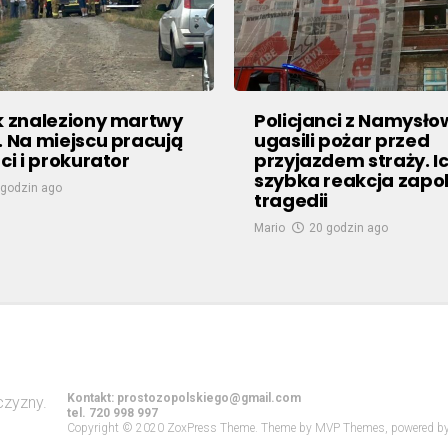
k znaleziony martwy
Policjanci z Namysł
. Na miejscu pracują
ugasili pożar przed
ci i prokurator
przyjazdem straży. I
szybka reakcja zapo
 godzin ago
tragedii
Mario
20 godzin ago
Kontakt:
prostozopolskiego@gmail.com
tel. 720 998 997
Copyright © 2020 ZoxPress Theme. Theme by MVP Themes, powered b