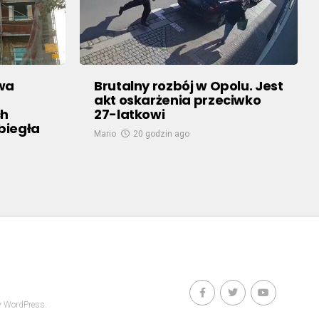
owa
Brutalny rozbój w Opolu. Jest
akt oskarżenia przeciwko
ch
27-latkowi
biegła
Mario
20 godzin ago
y WordPress.