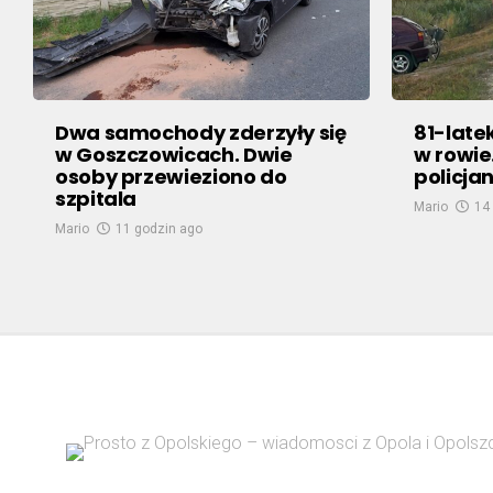
Dwa samochody zderzyły się
81-late
w Goszczowicach. Dwie
w rowie
osoby przewieziono do
policjan
szpitala
Mario
14
Mario
11 godzin ago