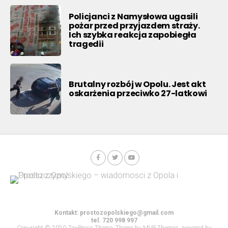
Policjanci z Namysłowa ugasili
pożar przed przyjazdem straży.
Ich szybka reakcja zapobiegła
tragedii
Brutalny rozbój w Opolu. Jest akt
oskarżenia przeciwko 27-latkowi
Kontakt:
prostozopolskiego@gmail.com
tel. 720 998 997
Copyright © 2020 ZoxPress Theme. Theme by MVP Themes, powered by