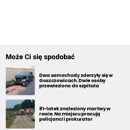
Może Ci się spodobać
Dwa samochody zderzyły się w
Goszczowicach. Dwie osoby
przewieziono do szpitala
81-latek znaleziony martwy w
rowie. Na miejscu pracują
policjanci i prokurator