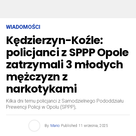
WIADOMOŚCI
Kędzierzyn-Koźle:
policjanci z SPPP Opole
zatrzymali 3 młodych
mężczyzn z
narkotykami
Kilka dni temu policjanci z Samodzielnego Pododdziału
Prewencji Policji w Opolu (SPPP),
By
Mario
Published
11 września, 2025