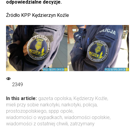
odpowiedzialne decyzje.
Źródło KPP Kędzierzyn Koźle
2349
In this article:
gazeta opolska
,
Kędzierzy Koźle
,
mieli przy sobie narkotyki
,
narkotyki
,
policja
,
prostozopolskiego
,
sppp opole
,
wiadomości o wypadkach
,
wiadomości opolskie
,
wiadomości z ostatniej chwili
,
zatrzymany