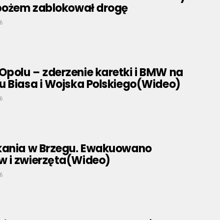
zbożem zablokował drogę
6
polu – zderzenie karetki i BMW na
u Biasa i Wojska Polskiego(Wideo)
6
kania w Brzegu. Ewakuowano
 i zwierzęta(Wideo)
6