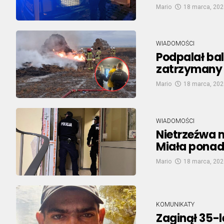
Mario
18 marca, 202
WIADOMOŚCI
Podpalał bal
zatrzymany p
Mario
18 marca, 202
WIADOMOŚCI
Nietrzeźwa m
Miała ponad 
Mario
18 marca, 202
KOMUNIKATY
Zaginął 35-l