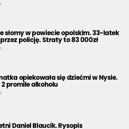
6
e słomy w powiecie opolskim. 33-latek
rzez policję. Straty to 83 000zł
6
atka opiekowała się dziećmi w Nysie.
2 promile alkoholu
6
etni Daniel Blaucik. Rysopis