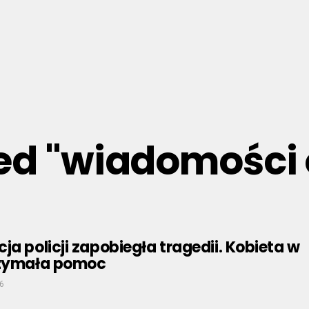
ged "wiadomośc
ja policji zapobiegła tragedii. Kobieta w
rzymała pomoc
6