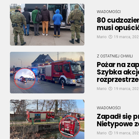
WIADOMOŚCI
80 cudzozie
musi opuści
Mario
19 marca, 202
Z OSTATNIEJ CHWILI
Pożar na zap
Szybka akcj
rozprzestrze
Mario
19 marca, 202
WIADOMOŚCI
Zapadł się p
Nietypowe z
Mario
19 marca, 202