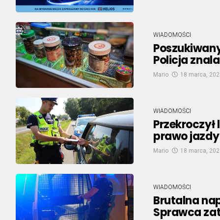
WIADOMOŚCI
Poszukiwany
Policja znal
Mario
18 marca, 202
WIADOMOŚCI
Przekroczył 
prawo jazdy
Mario
18 marca, 202
WIADOMOŚCI
Brutalna na
Sprawca zat