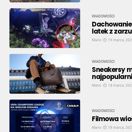
WIADOMOŚCI
Dachowanie w
latek z zarzu
Mario
19 marca, 202
WIADOMOŚCI
Sneakersy m
najpopularni
Mario
18 marca, 202
WIADOMOŚCI
Filmowa wio
Mario
18 marca, 202