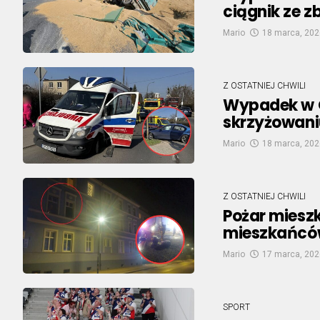
ciągnik ze 
Mario
18 marca, 202
Z OSTATNIEJ CHWILI
Wypadek w O
skrzyżowani
Mario
18 marca, 202
Z OSTATNIEJ CHWILI
Pożar miesz
mieszkańców
Mario
17 marca, 202
SPORT