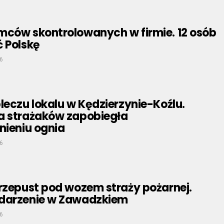
mców skontrolowanych w firmie. 12 osób
ć Polskę
6
leczu lokalu w Kędzierzynie-Koźlu.
a strażaków zapobiegła
nieniu ognia
6
rzepust pod wozem straży pożarnej.
darzenie w Zawadzkiem
6