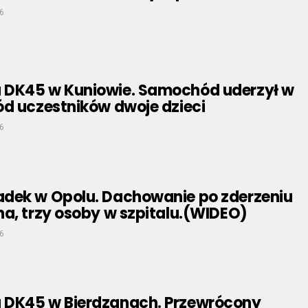
6
DK45 w Kuniowie. Samochód uderzył w
ód uczestników dwoje dzieci
6
dek w Opolu. Dachowanie po zderzeniu
a, trzy osoby w szpitalu.(WIDEO)
6
DK45 w Bierdzanach. Przewrócony