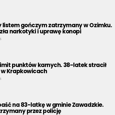
 listem gończym zatrzymany w Ozimku.
azła narkotyki i uprawę konopi
6
limit punktów karnych. 38-latek stracił
 w Krapkowicach
6
paść na 83-latkę w gminie Zawadzkie.
rzymany przez policję