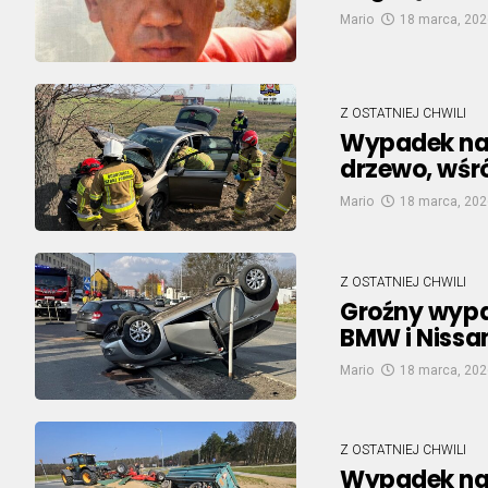
Mario
18 marca, 202
Z OSTATNIEJ CHWILI
Wypadek na 
drzewo, wśr
Mario
18 marca, 202
Z OSTATNIEJ CHWILI
Groźny wypa
BMW i Nissan
Mario
18 marca, 202
Z OSTATNIEJ CHWILI
Wypadek na 