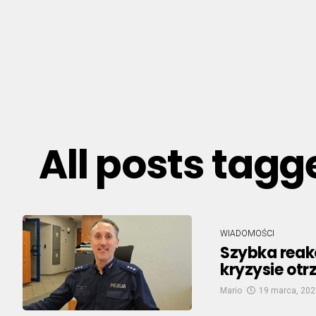
All posts tag
WIADOMOŚCI
Szybka reakc
kryzysie ot
Mario
19 marca, 202