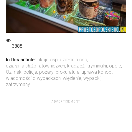
3888
In this article:
akcje osp
,
działania osp
,
działania służb ratowniczych
,
kradzież
,
kryminalni
,
opole
,
Ozimek
,
policja
,
pożary
,
prokuratura
,
uprawa konopi
,
wiadomości o wypadkach
,
więzienie
,
wypadki
,
zatrzymany
ADVERTISEMENT