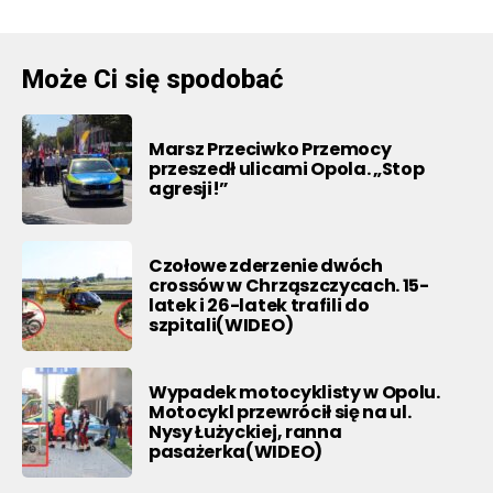
Może Ci się spodobać
Marsz Przeciwko Przemocy
przeszedł ulicami Opola. „Stop
agresji!”
Czołowe zderzenie dwóch
crossów w Chrząszczycach. 15-
latek i 26-latek trafili do
szpitali(WIDEO)
Wypadek motocyklisty w Opolu.
Motocykl przewrócił się na ul.
Nysy Łużyckiej, ranna
pasażerka(WIDEO)