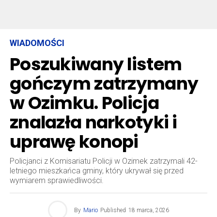
WIADOMOŚCI
Poszukiwany listem
gończym zatrzymany
w Ozimku. Policja
znalazła narkotyki i
uprawę konopi
Policjanci z Komisariatu Policji w Ozimek zatrzymali 42-
letniego mieszkańca gminy, który ukrywał się przed
wymiarem sprawiedliwości.
By
Mario
Published
18 marca, 2026