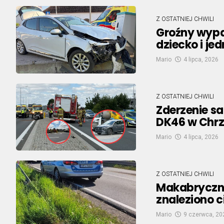
Z OSTATNIEJ CHWILI
Groźny wypa
dziecko i je
Mario
4 lipca, 2026
Z OSTATNIEJ CHWILI
Zderzenie 
DK46 w Chrz
Mario
4 lipca, 2026
Z OSTATNIEJ CHWILI
Makabryczne
znaleziono 
Mario
9 czerwca, 20