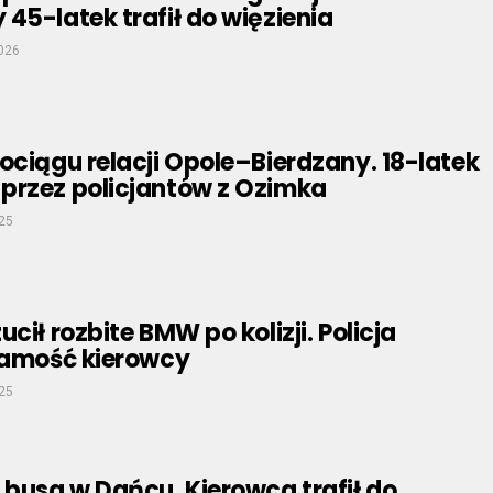
45-latek trafił do więzienia
2026
ociągu relacji Opole–Bierdzany. 18-latek
przez policjantów z Ozimka
025
cił rozbite BMW po kolizji. Policja
żsamość kierowcy
025
busa w Dańcu. Kierowca trafił do