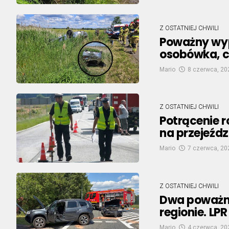
Z OSTATNIEJ CHWILI
Poważny wy
osobówka, c
Mario
8 czerwca, 20
Z OSTATNIEJ CHWILI
Potrącenie 
na przejeźd
Mario
7 czerwca, 20
Z OSTATNIEJ CHWILI
Dwa poważne
regionie. LP
Mario
4 czerwca, 20