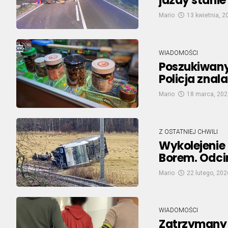
jazdy stani
Mario
13 kwietnia, 2
WIADOMOŚCI
Poszukiwany
Policja znal
Mario
18 marca, 202
Z OSTATNIEJ CHWILI
Wykolejeni
Borem. Odci
Mario
22 lutego, 202
WIADOMOŚCI
Zatrzymany 