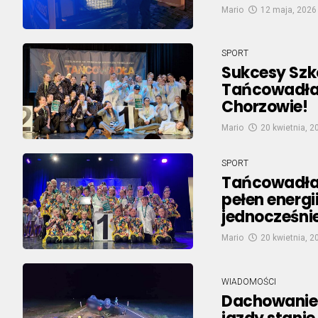
Mario
12 maja, 2026
SPORT
Sukcesy Szk
Tańcowadłac
Chorzowie!
Mario
20 kwietnia, 2
SPORT
Tańcowadła 
pełen energi
jednocześni
Mario
20 kwietnia, 2
WIADOMOŚCI
Dachowanie 