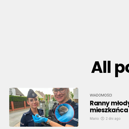
All 
WIADOMOŚCI
Ranny młody
mieszkańca 
Mario
2 dni ago