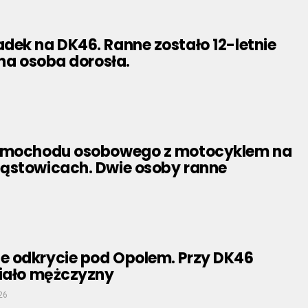
dek na DK46. Ranne zostało 12-letnie
dna osoba dorosła.
samochodu osobowego z motocyklem na
ąstowicach. Dwie osoby ranne
 odkrycie pod Opolem. Przy DK46
ciało mężczyzny
26