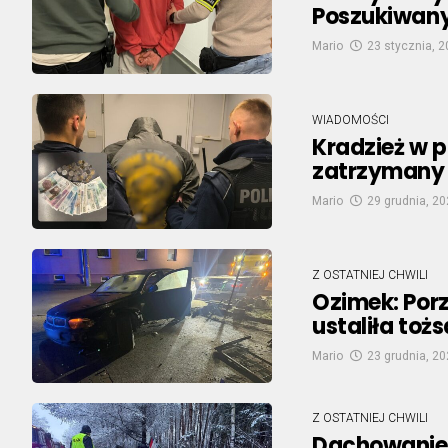
Poszukiwany 
Mario
23 stycznia, 
WIADOMOŚCI
Kradzież w p
zatrzymany 
Mario
29 grudnia, 2
Z OSTATNIEJ CHWILI
Ozimek: Porzu
ustaliła to
Mario
23 grudnia, 2
Z OSTATNIEJ CHWILI
Dachowanie 