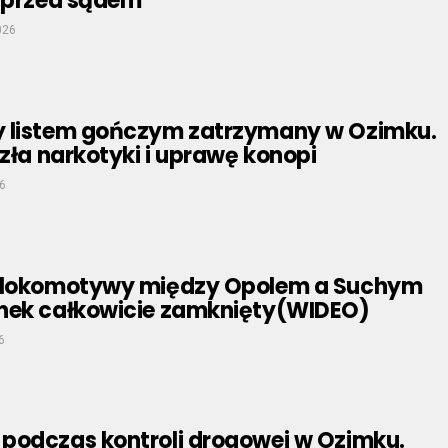
e przed sądem
026
 listem gończym zatrzymany w Ozimku.
azła narkotyki i uprawę konopi
6
e lokomotywy między Opolem a Suchym
nek całkowicie zamknięty(WIDEO)
6
podczas kontroli drogowej w Ozimku.