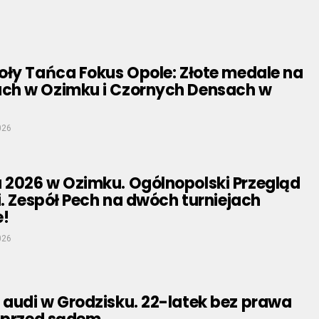
oły Tańca Fokus Opole: Złote medale na
h w Ozimku i Czornych Densach w
026
2026 w Ozimku. Ogólnopolski Przegląd
i. Zespół Pech na dwóch turniejach
e!
026
audi w Grodzisku. 22-latek bez prawa