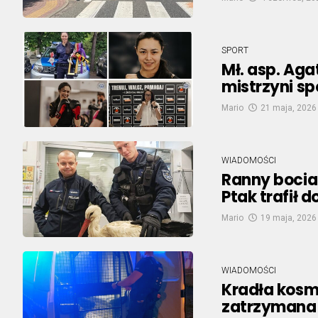
SPORT
Mł. asp. Aga
mistrzyni sp
Mario
21 maja, 2026
WIADOMOŚCI
Ranny bocia
Ptak trafił d
Mario
19 maja, 2026
WIADOMOŚCI
Kradła kosme
zatrzymana 