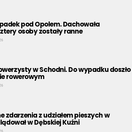
padek pod Opolem. Dachowała
ztery osoby zostały ranne
26
rowerzysty w Schodni. Do wypadku doszło
zie rowerowym
26
 zdarzenia z udziałem pieszych w
R lądował w Dębskiej Kuźni
26