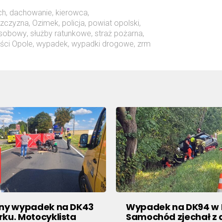
ch
,
dachowanie
,
kierowca
,
szczyzna
,
Ozimek
,
policja
,
powiat opolski
,
sobowy
,
służby ratunkowe
,
straż pożarna
,
ci Opole
,
wypadek
,
wypadki drogowe
,
zrm
zny wypadek na DK43
Wypadek na DK94 w I
ku. Motocyklista
Samochód zjechał z d