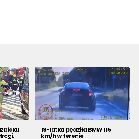
zbicku.
19-latka pędziła BMW 115
rogi,
km/h w terenie