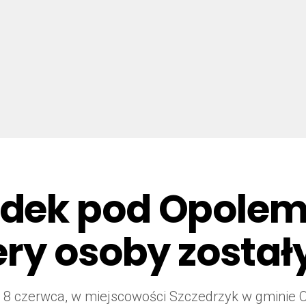
dek pod Opolem
ry osoby został
 8 czerwca, w miejscowości Szczedrzyk w gminie 