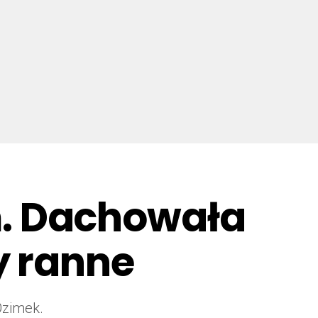
. Dachowała
y ranne
Ozimek.