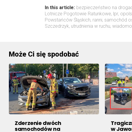
In this article:
bezpieczeństwo na droga
Lotnicze Pogotowie Ratunkowe
,
lpr
,
opol
Powstańców Śląskich
,
ranni
,
samochód o
Szczedrzyk
,
utrudnienia w ruchu
,
wiadomoś
Może Ci się spodobać
Zderzenie dwóch
Tragic
samochodów na
w Jawor