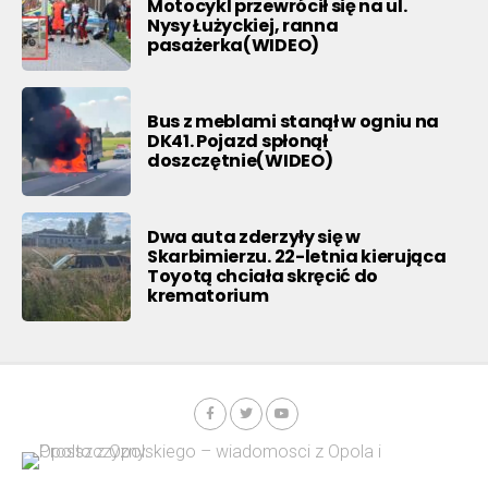
Motocykl przewrócił się na ul.
Nysy Łużyckiej, ranna
pasażerka(WIDEO)
Bus z meblami stanął w ogniu na
DK41. Pojazd spłonął
doszczętnie(WIDEO)
Dwa auta zderzyły się w
Skarbimierzu. 22-letnia kierująca
Toyotą chciała skręcić do
krematorium