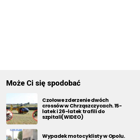
Może Ci się spodobać
Czołowe zderzenie dwóch
crossów w Chrząszczycach. 15-
latek i 26-latek trafili do
szpitali(WIDEO)
Wypadek motocyklisty w Opolu.