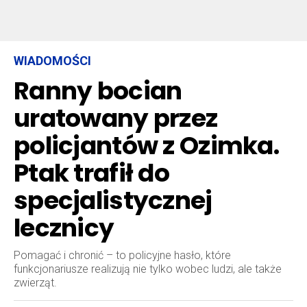
WIADOMOŚCI
Ranny bocian
uratowany przez
policjantów z Ozimka.
Ptak trafił do
specjalistycznej
lecznicy
Pomagać i chronić – to policyjne hasło, które
funkcjonariusze realizują nie tylko wobec ludzi, ale także
zwierząt.