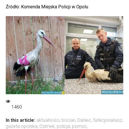
Źródło: Komenda Miejska Policji w Opolu
1460
In this article:
aktualności
,
bocian
,
Daniec
,
funkcjonariusz
,
gazeta opolska
,
Ozimek
,
policja
,
pomoc
,