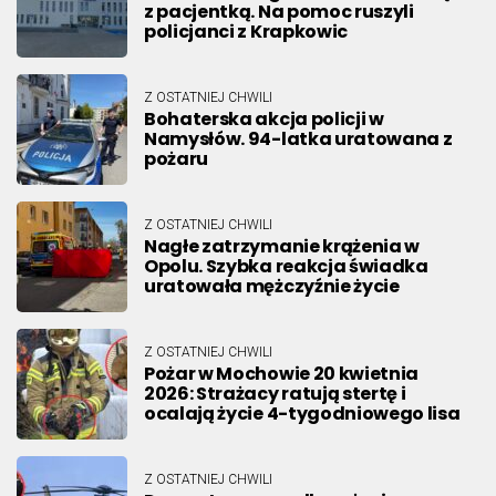
z pacjentką. Na pomoc ruszyli
policjanci z Krapkowic
Z OSTATNIEJ CHWILI
Bohaterska akcja policji w
Namysłów. 94-latka uratowana z
pożaru
Z OSTATNIEJ CHWILI
Nagłe zatrzymanie krążenia w
Opolu. Szybka reakcja świadka
uratowała mężczyźnie życie
Z OSTATNIEJ CHWILI
Pożar w Mochowie 20 kwietnia
2026: Strażacy ratują stertę i
ocalają życie 4-tygodniowego lisa
Z OSTATNIEJ CHWILI