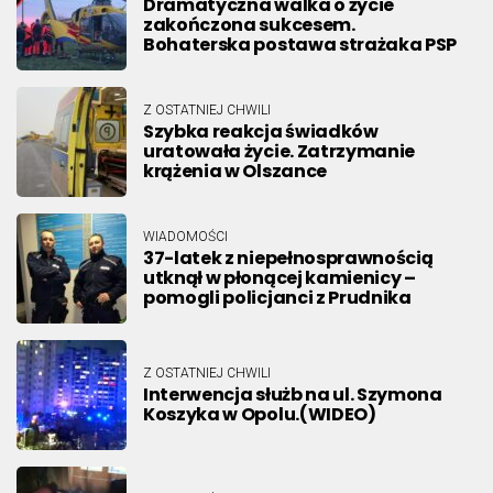
Dramatyczna walka o życie
zakończona sukcesem.
Bohaterska postawa strażaka PSP
Z OSTATNIEJ CHWILI
Szybka reakcja świadków
uratowała życie. Zatrzymanie
krążenia w Olszance
WIADOMOŚCI
37-latek z niepełnosprawnością
utknął w płonącej kamienicy –
pomogli policjanci z Prudnika
Z OSTATNIEJ CHWILI
Interwencja służb na ul. Szymona
Koszyka w Opolu.(WIDEO)