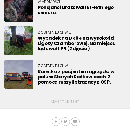
WIADOMOŚCI
Policjanci uratowali 61-letniego
seniora.
Z OSTATNIEJ CHWILI
Wypadek na DK94 na wysokości
Ligoty Czamborowej. Na miejscu
lądował LPR.(Zdjęcia)
Z OSTATNIEJ CHWILI
Karetka z pacjentem ugrzęzła w
polu w Starych Siołkowicach. Z
pomocą ruszyli strażacy z OSP.
ADVERTISEMENT