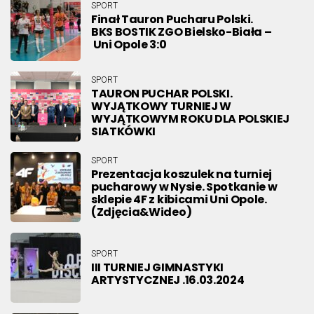
SPORT
Finał Tauron Pucharu Polski.
BKS BOSTIK ZGO Bielsko-Biała –
Uni Opole 3:0
SPORT
TAURON PUCHAR POLSKI.
WYJĄTKOWY TURNIEJ W
WYJĄTKOWYM ROKU DLA POLSKIEJ
SIATKÓWKI
SPORT
Prezentacja koszulek na turniej
pucharowy w Nysie. Spotkanie w
sklepie 4F z kibicami Uni Opole.
(Zdjęcia&Wideo)
SPORT
III TURNIEJ GIMNASTYKI
ARTYSTYCZNEJ .16.03.2024