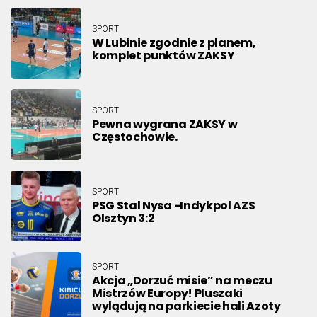
SPORT
W Lubinie zgodnie z planem,
komplet punktów ZAKSY
SPORT
Pewna wygrana ZAKSY w
Częstochowie.
SPORT
PSG Stal Nysa -Indykpol AZS
Olsztyn 3:2
SPORT
Akcja „Dorzuć misie” na meczu
Mistrzów Europy! Pluszaki
wylądują na parkiecie hali Azoty