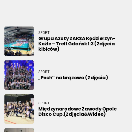
SPORT
Grupa Azoty ZAKSA Kędzierzyn-
Koźle – Trefl Gdańsk 1:3 (Zdjęcia
kibiców)
SPORT
„Pech” na brązowo.(Zdjęcia)
SPORT
Międzynarodowe Zawody Opole
Disco Cup.(Zdjęcia&Wideo)