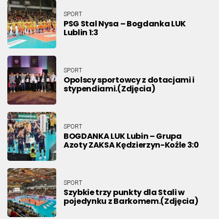
SPORT
PSG Stal Nysa – Bogdanka LUK
Lublin 1:3
SPORT
Opolscy sportowcy z dotacjami i
stypendiami.(Zdjęcia)
SPORT
BOGDANKA LUK Lubin – Grupa
Azoty ZAKSA Kędzierzyn-Koźle 3:0
SPORT
Szybkie trzy punkty dla Stali w
pojedynku z Barkomem.(Zdjęcia)