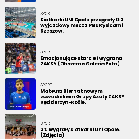
SPORT
Siatkarki UNI Opole przegrały 0:3
wyjazdowy mecz z PGE Rysicami
Rzeszów.
SPORT
Emocjonujące starcie i wygrana
ZAKSY.(Obszerna Galeria Foto)
SPORT
Mateusz Biernat nowym
zawodnikiem Grupy Azoty ZAKSY
Kędzierzyn-Koźle.
SPORT
3:0 wygrały siatkarki Uni Opole.
(Zdjęcia)