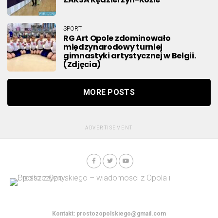
SPORT
RG Art Opole zdominowało
międzynarodowy turniej
gimnastyki artystycznej w Belgii.
(Zdjęcia)
MORE POSTS
ADVERTISEMENT
Kontakt:
prostozopolskiego@gmail.com