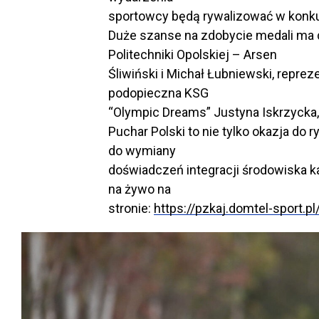
sportowcy będą rywalizować w konkur
Duże szanse na zdobycie medali ma 
Politechniki Opolskiej – Arsen
Śliwiński i Michał Łubniewski, repre
podopieczna KSG
“Olympic Dreams” Justyna Iskrzycka
Puchar Polski to nie tylko okazja do r
do wymiany
doświadczeń integracji środowiska k
na żywo na
stronie:
https://pzkaj.domtel-sport.pl/