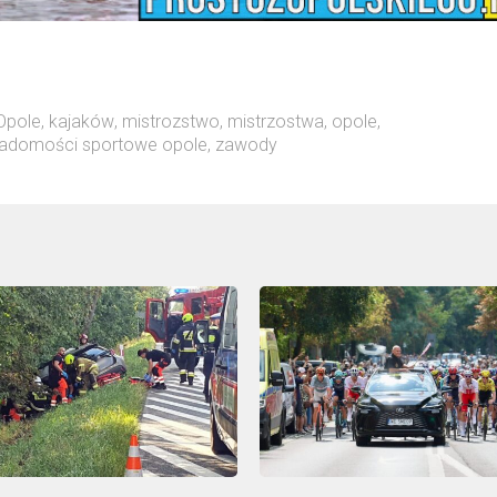
 Opole
,
kajaków
,
mistrozstwo
,
mistrzostwa
,
opole
,
adomości sportowe opole
,
zawody