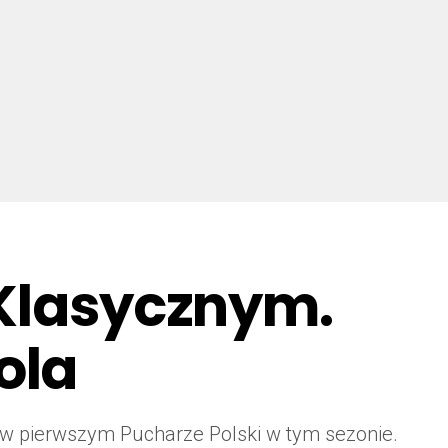
 Klasycznym.
ola
ł w pierwszym Pucharze Polski w tym sezonie.