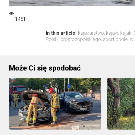
1461
In this article:
kajakarstwo
,
kajaki
,
kajaki
Polski
,
prostozopolskiego
,
sport opole
,
wi
Może Ci się spodobać