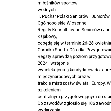
miłośników sportów
wodnych.
1. Puchar Polski Seniorów i Junioró
Ogólnopolskie Wiosenne
Regaty Konsultacyjne Seniorów i Jun
Kajakowy,
odbędą się w terminie 26-28 kwietni
Ośrodka Sportu-Ośrodka Przygotowań
Regaty sprawdzą poziom przygotowa
2024 i wstępnie
wyselekcjonują kandydatów do repr
międzynarodowych oraz w
trakcie mistrzostw świata i Europy. 
szkoleniem
centralnym przygotowującym do sta
Do zawodów zgłosiło się 186 zawodn
wydarzenia