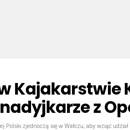
i w Kajakarstwie
nadyjkarze z Op
łej Polski zjednoczą się w Wałczu, aby wziąć udzia