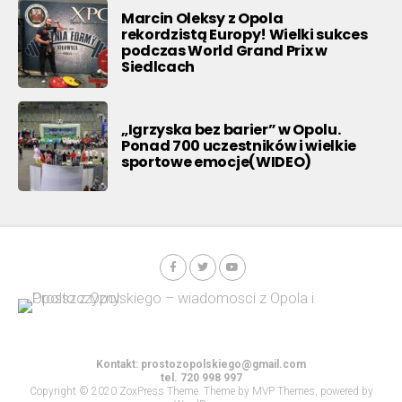
Marcin Oleksy z Opola
rekordzistą Europy! Wielki sukces
podczas World Grand Prix w
Siedlcach
„Igrzyska bez barier” w Opolu.
Ponad 700 uczestników i wielkie
sportowe emocje(WIDEO)
Kontakt:
prostozopolskiego@gmail.com
tel. 720 998 997
Copyright © 2020 ZoxPress Theme. Theme by MVP Themes, powered by