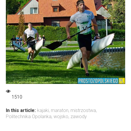
1510
In this article:
kajaki
,
maraton
,
mistrzostwa
,
Politechnika Opolanka
,
wojsko
,
zawody