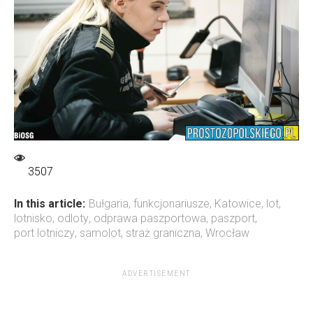
3507
In this article:
Bułgaria
,
funkcjonariusze
,
Katowice
,
lot
,
lotnisko
,
odloty
,
odprawa paszportowa
,
paszport
,
port lotniczy
,
samolot
,
straż graniczna
,
Wrocław
ADVERTISEMENT