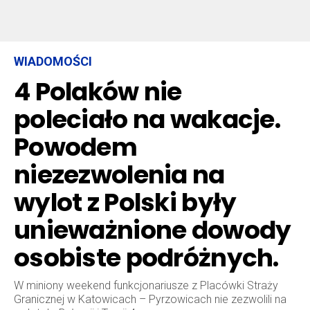
WIADOMOŚCI
4 Polaków nie
poleciało na wakacje.
Powodem
niezezwolenia na
wylot z Polski były
unieważnione dowody
osobiste podróżnych.
W miniony weekend funkcjonariusze z Placówki Straży
Granicznej w Katowicach – Pyrzowicach nie zezwolili na