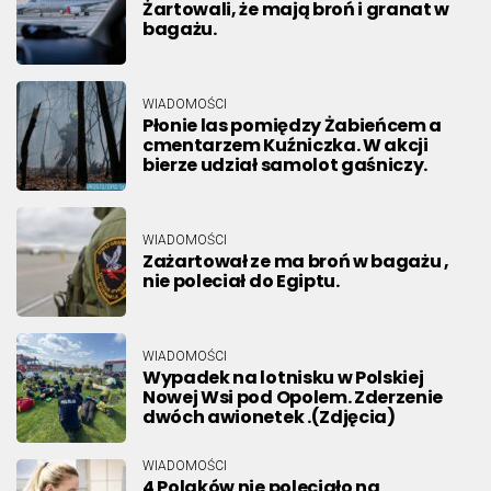
Żartowali, że mają broń i granat w
bagażu.
WIADOMOŚCI
Płonie las pomiędzy Żabieńcem a
cmentarzem Kuźniczka. W akcji
bierze udział samolot gaśniczy.
WIADOMOŚCI
Zażartował ze ma broń w bagażu ,
nie poleciał do Egiptu.
WIADOMOŚCI
Wypadek na lotnisku w Polskiej
Nowej Wsi pod Opolem. Zderzenie
dwóch awionetek .(Zdjęcia)
WIADOMOŚCI
4 Polaków nie poleciało na