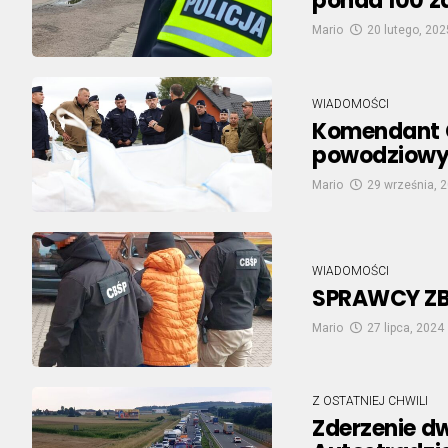
ponad 100 z
Mario
20 lutego, 202
WIADOMOŚCI
Komendant G
powodziowy
Mario
29 września, 
WIADOMOŚCI
SPRAWCY ZB
Mario
27 lipca, 2024
Z OSTATNIEJ CHWILI
Zderzenie 