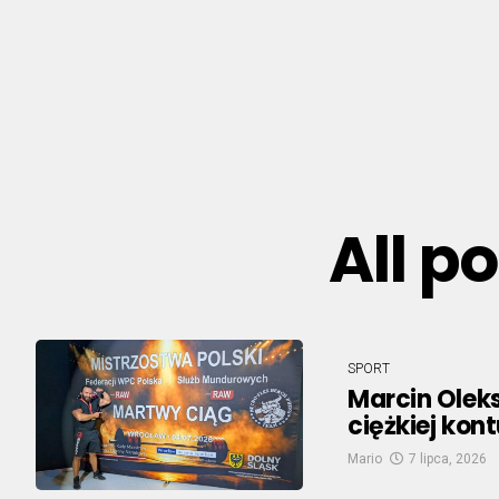
All p
SPORT
Marcin Oleks
ciężkiej kont
Mario
7 lipca, 2026