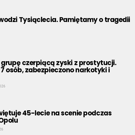
wodzi Tysiąclecia. Pamiętamy o tragedii
 grupę czerpiącą zyski z prostytucji.
7 osób, zabezpieczono narkotyki i
026
iętuje 45-lecie na scenie podczas
 Opolu
26