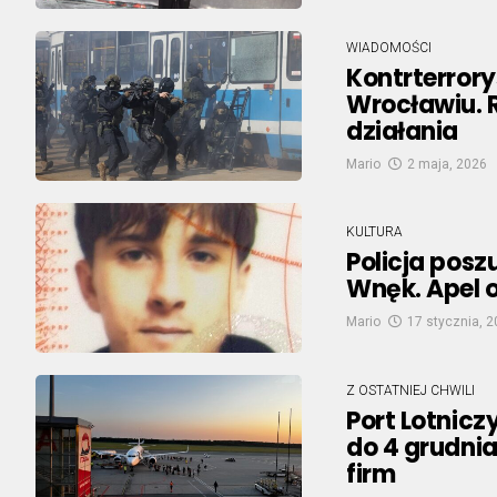
WIADOMOŚCI
Kontrterrory
Wrocławiu. 
działania
Mario
2 maja, 2026
KULTURA
Policja posz
Wnęk. Apel 
Mario
17 stycznia, 
Z OSTATNIEJ CHWILI
Port Lotnic
do 4 grudnia
firm