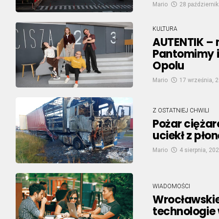
Mario
28 październik
KULTURA
AUTENTIK – 
Pantomimy i
Opolu
Mario
17 września, 
Z OSTATNIEJ CHWILI
Pożar ciężar
uciekł z pło
Mario
4 sierpnia, 20
WIADOMOŚCI
Wrocławskie 
technologie