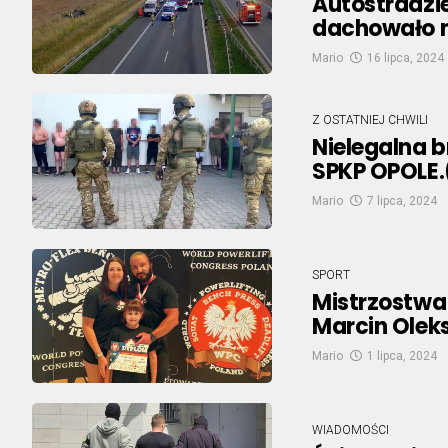
Autostradzie
dachowało na
Mario
16 lipca, 2024
Z OSTATNIEJ CHWILI
Nielegalna b
SPKP OPOLE.
Mario
7 lipca, 2024
SPORT
Mistrzostwa
Marcin Olek
Mario
1 lipca, 2024
WIADOMOŚCI