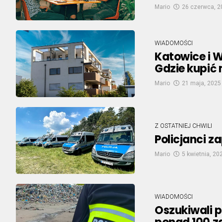
Mario
26 czerwca, 2
WIADOMOŚCI
Katowice i 
Gdzie kupić
Mario
21 maja, 2025
Z OSTATNIEJ CHWILI
Policjanci 
Mario
5 kwietnia, 20
WIADOMOŚCI
Oszukiwali p