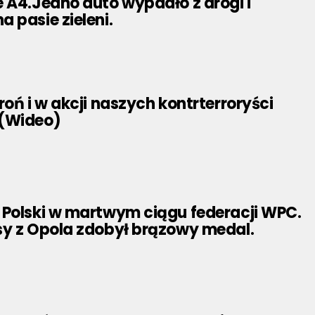
 A4.Jedno auto wypadło z drogi i
 pasie zieleni.
roń i w akcji naszych kontrterroryści
(Wideo)
 Polski w martwym ciągu federacji WPC.
sy z Opola zdobył brązowy medal.