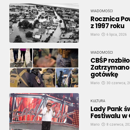
WIADOMOŚCI
Rocznica Po
z 1997 roku
Mario
6 lipca, 2026
WIADOMOŚCI
CBŚP rozbiło
Zatrzymano 
gotówkę
Mario
30 czerwca, 2
KULTURA
Lady Pank św
Festiwalu w
Mario
8 czerwca, 20