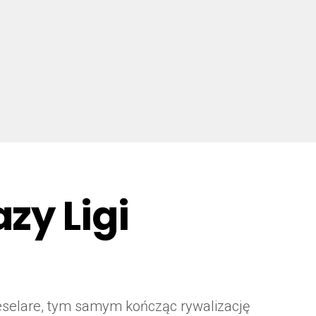
zy Ligi
eselare, tym samym kończąc rywalizację