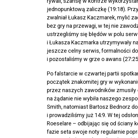
rywali, szansę w kontrze wykorzysta
jednopunktową zaliczkę (19:18). Przy
zwalniał Łukasz Kaczmarek, mylić zacz
bez gry na przewagi, w tej nie zawodz
ustrzegliśmy się błędów w polu serw
i Łukasza Kaczmarka utrzymywały na
jeszcze celny serwis, formalności d
i pozostaliśmy w grze o awans (27:25
Po falstarcie w czwartej partii spotka
początek znakomitej gry w wykonaniu
przez naszych zawodników zmusiły do 
na żądanie nie wybiła naszego zespołu
Smith, natomiast Bartosz Bednorz do
i prowadziliśmy już 14:9. W tej odsłon
Roeselare – odbijając się od ściany 
fazie seta swoje noty regularnie popr