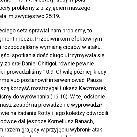
róciły problemy z przyjęciem naszego
ała im zwycięstwo 25:19.
eciego seta sprawiał nam problemy, to
fragment meczu. Przeciwnikom efektownym
 i rozpoczęliśmy wymianę ciosów w ataku.
ęści spotkania dość długo utrzymywała się
y zbierał Daniel Chitigoi, równie pewnie
k i prowadziliśmy 10:9. Chwilę później, kiedy
Sammelvuo postanowił interweniować. Pauza
aszą korzyść rozstrzygał Łukasz Kaczmarek,
liśmy do wyrównania (16:16). W tej odsłonie
, nasz zespół na prowadzenie wyprowadził
wie na żądanie Rotty i jego koledzy odwrócili
ńcówce dał jeszcze Korneliusz Banach,
m razem grający w przyjęciu wybronił atak