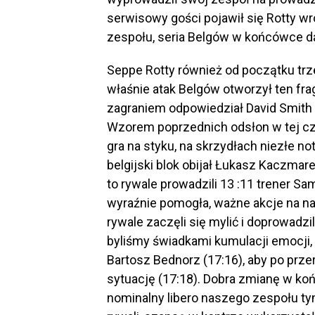
serwisowy gości pojawił się Rotty w
zespołu, seria Belgów w końcówce d
Seppe Rotty również od początku trz
właśnie atak Belgów otworzył ten 
zagraniem odpowiedział David Smith
Wzorem poprzednich odsłon w tej cz
gra na styku, na skrzydłach niezłe not
belgijski blok obijał Łukasz Kaczmare
to rywale prowadzili 13 :11 trener 
wyraźnie pomogła, ważne akcje na n
rywale zaczęli się mylić i doprowadzi
byliśmy świadkami kumulacji emocji
Bartosz Bednorz (17:16), aby po przer
sytuację (17:18). Dobra zmianę w ko
nominalny libero naszego zespołu ty