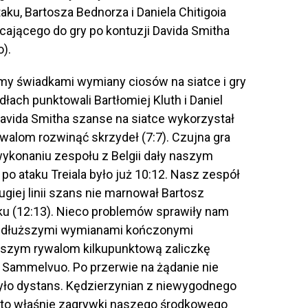
taku, Bartosza Bednorza i Daniela Chitigoia
cającego do gry po kontuzji Davida Smitha
o).
my świadkami wymiany ciosów na siatce i gry
łach punktowali Bartłomiej Kluth i Daniel
 Davida Smitha szanse na siatce wykorzystał
walom rozwinąć skrzydeł (7:7). Czujna gra
 wykonaniu zespołu z Belgii dały naszym
 ataku Treiala było już 10:12. Nasz zespół
ugiej linii szans nie marnował Bartosz
yku (12:13). Nieco problemów sprawiły nam
 z dłuższymi wymianami kończonymi
naszym rywalom kilkupunktową zaliczkę
a Sammelvuo. Po przerwie na żądanie nie
yło dystans. Kędzierzynian z niewygodnego
, to właśnie zagrywki naszego środkowego