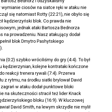
ł Bartosz Bednorz i odzyskaliśmy
 wymianie ciosów na siatce ręki w ataku nie
ął się natomiast Rotty (22:21), nie obyło się
ił kędzierzyński blok. Co prawda nie
isowym, jednak ataki Bartosza Bednorza
s na prowadzeniu. Nasz atakujący dodał
opełnił blok Dmytro Pashytskiego
).
nia (0:2) szybko wróciliśmy do gry (4:4). To był
 kędzierzynian, kolejne kontrataki kończone
reakcji trenera rywali (7:4). Przerwa
 z rytmu, na środku siatki brylował David
 zagrań w ataku dodał punktowe bloki
ie na skuteczności stracił też lider Knack
kędzierzyńskiego bloku (16:9). W kluczowej
awiał David Smith, na lewym skrzydle nie mylił