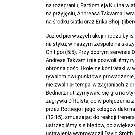
na rozegraniu, Bartłomieja Klutha w a
na przyjęciu, Andreasa Takvama i wra
na środku siatki oraz Erika Shoji (liber
Już od pierwszych akcji meczu byliś
na styku, w naszym zespole na skrzyd
Chitigoi (5:5). Przy dobrym serwisie
Andreas Takvam i nie pozwoliliśmy ry
obronna gości i kolejne kontrataki w
rywalom dwupunktowe prowadzenie, po
nie zwalniał tempa, w zagraniach z dr
Bednorz i utrzymywała się gra na st
zagrywki D’Hulsta, co w połączeniu
przez Rottiego i jego kolegów dało 
(12:15), zmuszając do reakcji trener
ustrzegliśmy się błędów, co zwiększ
ustawienia wyprowadził David Smith