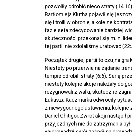
pozwoliły odrobić nieco straty (14:1
Bartłomieja Klutha pojawił się jeszc
się i troili w obronie, a kolejne kontr
fazie seta zdecydowanie bardziej wid
skuteczności przekonał się m.in. lide
tej partii nie zdołaliśmy uratować (22:
Początek drugiej partii to czujna gra
Niestety po przerwie na żądanie tr
tempie odrobili straty (6:6). Serię p
niestety kolejne akcje należały do goś
rezygnowali z walki, skuteczne zagr
Łukasza Kaczmarka odwróciły sytuacj
z niewygodnego ustawienia, kolejne z
Daniel Chitigoi. Zwrot akcji nastąpił
przyjezdnych nie do zatrzymania był R
wyprowadził swój zespół na prowadze