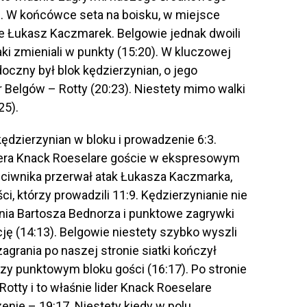
6). W końcówce seta na boisku, w miejsce
ze Łukasz Kaczmarek. Belgowie jednak dwoili
ataki zmieniali w punkty (15:20). W kluczowej
oczny był blok kędzierzynian, o jego
r Belgów – Rotty (20:23). Niestety mimo walki
25).
 kędzierzynian w bloku i prowadzenie 6:3.
enera Knack Roeselare goście w ekspresowym
rzeciwnika przerwał atak Łukasza Kaczmarka,
ci, którzy prowadzili 11:9. Kędzierzynianie nie
ania Bartosza Bednorza i punktowe zagrywki
ę (14:13). Belgowie niestety szybko wyszli
agrania po naszej stronie siatki kończył
 przy punktowym bloku gości (16:17). Po stronie
otty i to właśnie lider Knack Roeselare
nie – 19:17. Niestety kiedy w polu