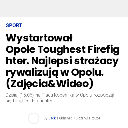
SPORT
Wystartował
Opole Toughest Firefig
hter. Najlepsi strażacy
rywalizują w Opolu.
(Zdjęcia&Wideo)
Dzisiaj (15.06), na Placu Kopernika w Opolu, rozpoczął
się Toughest Firefighter.
By
Jack
Published
15 czerwca, 2024