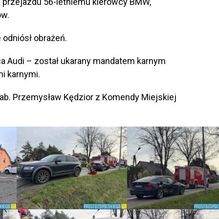
a przejazdu 56-letniemu kierowcy BMW,
ów.
e odniósł obrażeń.
wca Audi – został ukarany mandatem karnym
i karnymi.
ztab. Przemysław Kędzior z Komendy Miejskiej