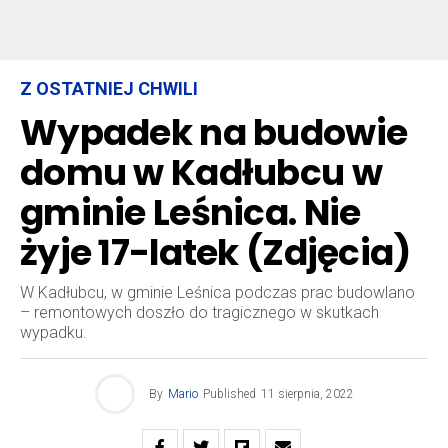
Z OSTATNIEJ CHWILI
Wypadek na budowie
domu w Kadłubcu w
gminie Leśnica. Nie
żyje 17-latek (Zdjęcia)
W Kadłubcu, w gminie Leśnica podczas prac budowlano
– remontowych doszło do tragicznego w skutkach
wypadku.
By
Mario
Published
11 sierpnia, 2022