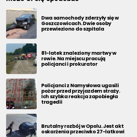
Dwa samochody zderzyły się w
Goszczowicach. Dwie osoby
przewieziono do szpitala
81-latek znaleziony martwy w
rowie. Na miejscu pracują
policjanci i prokurator
Policjanci z Namysłowa ugasili
pożar przed przyjazdem straży.
Ich szybka reakcja zapobiegła
tragedii
Brutalny rozbój w Opolu. Jest akt
oskarżenia przeciwko 27-latkowi