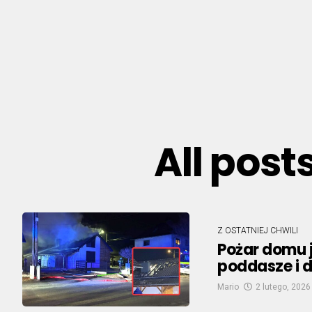
All post
Z OSTATNIEJ CHWILI
Pożar domu 
poddasze i 
Mario
2 lutego, 2026