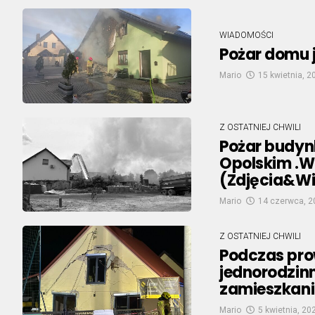
WIADOMOŚCI
Pożar domu 
Mario
15 kwietnia, 2
Z OSTATNIEJ CHWILI
Pożar budyn
Opolskim .W
(Zdjęcia&W
Mario
14 czerwca, 2
Z OSTATNIEJ CHWILI
Podczas pro
jednorodzin
zamieszkani
Mario
5 kwietnia, 20