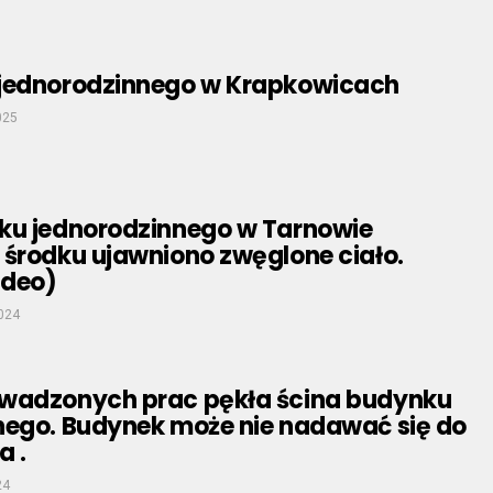
jednorodzinnego w Krapkowicach
025
ku jednorodzinnego w Tarnowie
 środku ujawniono zwęglone ciało.
ideo)
024
wadzonych prac pękła ścina budynku
nego. Budynek może nie nadawać się do
a .
24