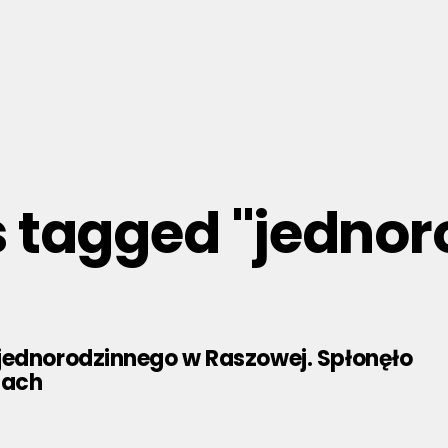
s tagged "jedno
jednorodzinnego w Raszowej. Spłonęło
dach