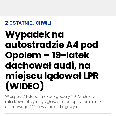
Z OSTATNIEJ CHWILI
Wypadek na
autostradzie A4 pod
Opolem – 19-latek
dachował audi, na
miejscu lądował LPR
(WIDEO)
W piątek, 7 listopada około godziny 19:23, służby
ratunkowe otrzymały zgłoszenie od operatora numeru
alarmowego 112 o wypadku drogowym