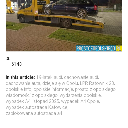
6143
In this article:
19-latek audi
,
dachowanie audi
,
dachowanie auta
,
dzieje się w Opolu
,
LPR Ratownik 23
,
opolskie info
,
opolskie informacje
,
prosto z opolskiego
,
wiadomości z opolskiego
,
wydarzenia opolskie
,
wypadek A4 listopad 2025
,
wypadek A4 Opole
,
wypadek autostrada Katowice
,
zablokowana autostrada a4