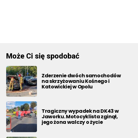
Może Ci się spodobać
Zderzenie dwóch samochodów
na skrzyżowaniu Kośnego i
Katowickiej w Opolu
Tragiczny wypadek na DK43 w
Jaworku. Motocyklista zginął,
jego żona walczy o życie