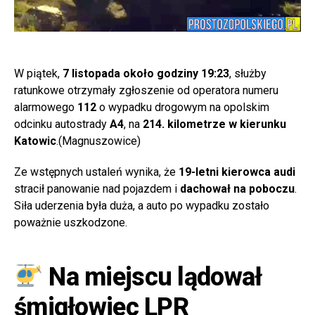
W piątek,
7 listopada około godziny 19:23
, służby
ratunkowe otrzymały zgłoszenie od operatora numeru
alarmowego
112
o wypadku drogowym na opolskim
odcinku autostrady
A4
, na
214. kilometrze w kierunku
Katowic
.(Magnuszowice)
Ze wstępnych ustaleń wynika, że
19-letni kierowca audi
stracił panowanie nad pojazdem i
dachował na poboczu
.
Siła uderzenia była duża, a auto po wypadku zostało
poważnie uszkodzone.
Na miejscu lądował
śmigłowiec LPR