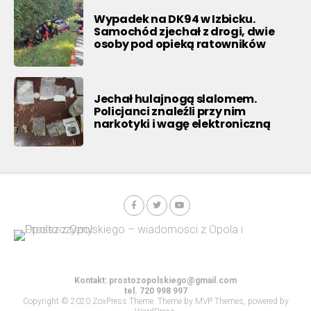
Wypadek na DK94 w Izbicku.
Samochód zjechał z drogi, dwie
osoby pod opieką ratowników
Jechał hulajnogą slalomem.
Policjanci znaleźli przy nim
narkotyki i wagę elektroniczną
Kontakt:
prostozopolskiego@gmail.com
tel. 720 998 997
Copyright © 2020 ZoxPress Theme. Theme by MVP Themes, powered by