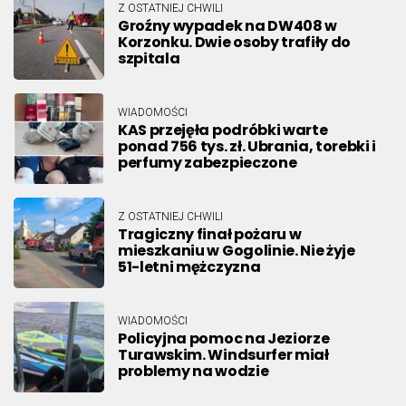
Z OSTATNIEJ CHWILI
Groźny wypadek na DW408 w
Korzonku. Dwie osoby trafiły do
szpitala
WIADOMOŚCI
KAS przejęła podróbki warte
ponad 756 tys. zł. Ubrania, torebki i
perfumy zabezpieczone
Z OSTATNIEJ CHWILI
Tragiczny finał pożaru w
mieszkaniu w Gogolinie. Nie żyje
51-letni mężczyzna
WIADOMOŚCI
Policyjna pomoc na Jeziorze
Turawskim. Windsurfer miał
problemy na wodzie