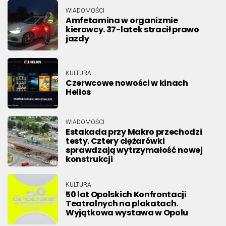
WIADOMOŚCI
Amfetamina w organizmie
kierowcy. 37-latek stracił prawo
jazdy
KULTURA
Czerwcowe nowości w kinach
Helios
WIADOMOŚCI
Estakada przy Makro przechodzi
testy. Cztery ciężarówki
sprawdzają wytrzymałość nowej
konstrukcji
KULTURA
50 lat Opolskich Konfrontacji
Teatralnych na plakatach.
Wyjątkowa wystawa w Opolu