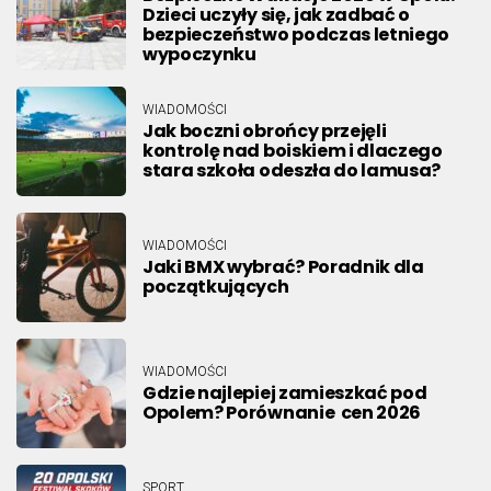
Dzieci uczyły się, jak zadbać o
bezpieczeństwo podczas letniego
wypoczynku
WIADOMOŚCI
Jak boczni obrońcy przejęli
kontrolę nad boiskiem i dlaczego
stara szkoła odeszła do lamusa?
WIADOMOŚCI
Jaki BMX wybrać? Poradnik dla
początkujących
WIADOMOŚCI
Gdzie najlepiej zamieszkać pod
Opolem? Porównanie cen 2026
SPORT