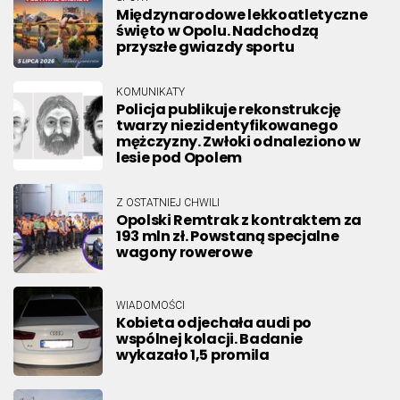
Międzynarodowe lekkoatletyczne
święto w Opolu. Nadchodzą
przyszłe gwiazdy sportu
KOMUNIKATY
Policja publikuje rekonstrukcję
twarzy niezidentyfikowanego
mężczyzny. Zwłoki odnaleziono w
lesie pod Opolem
Z OSTATNIEJ CHWILI
Opolski Remtrak z kontraktem za
193 mln zł. Powstaną specjalne
wagony rowerowe
WIADOMOŚCI
Kobieta odjechała audi po
wspólnej kolacji. Badanie
wykazało 1,5 promila