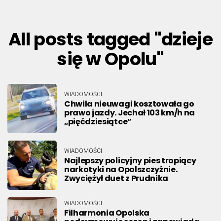
All posts tagged "dzieje
się w Opolu"
WIADOMOŚCI
Chwila nieuwagi kosztowała go
prawo jazdy. Jechał 103 km/h na
„pięćdziesiątce”
WIADOMOŚCI
Najlepszy policyjny pies tropiący
narkotyki na Opolszczyźnie.
Zwyciężył duet z Prudnika
WIADOMOŚCI
Filharmonia Opolska