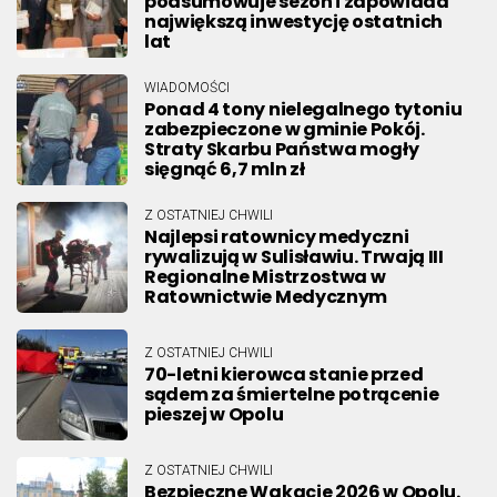
podsumowuje sezon i zapowiada
największą inwestycję ostatnich
lat
WIADOMOŚCI
Ponad 4 tony nielegalnego tytoniu
zabezpieczone w gminie Pokój.
Straty Skarbu Państwa mogły
sięgnąć 6,7 mln zł
Z OSTATNIEJ CHWILI
Najlepsi ratownicy medyczni
rywalizują w Sulisławiu. Trwają III
Regionalne Mistrzostwa w
Ratownictwie Medycznym
Z OSTATNIEJ CHWILI
70-letni kierowca stanie przed
sądem za śmiertelne potrącenie
pieszej w Opolu
Z OSTATNIEJ CHWILI
Bezpieczne Wakacje 2026 w Opolu.