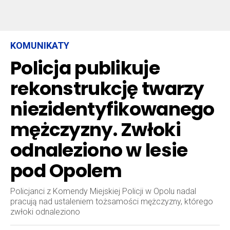
KOMUNIKATY
Policja publikuje
rekonstrukcję twarzy
niezidentyfikowanego
mężczyzny. Zwłoki
odnaleziono w lesie
pod Opolem
Policjanci z Komendy Miejskiej Policji w Opolu nadal
pracują nad ustaleniem tożsamości mężczyzny, którego
zwłoki odnaleziono