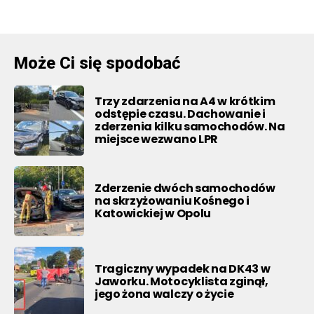
Może Ci się spodobać
Trzy zdarzenia na A4 w krótkim
odstępie czasu. Dachowanie i
zderzenia kilku samochodów. Na
miejsce wezwano LPR
Zderzenie dwóch samochodów
na skrzyżowaniu Kośnego i
Katowickiej w Opolu
Tragiczny wypadek na DK43 w
Jaworku. Motocyklista zginął,
jego żona walczy o życie