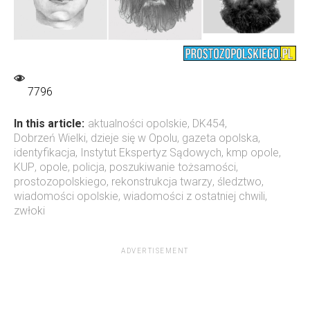
7796
In this article:
aktualności opolskie
,
DK454
,
Dobrzeń Wielki
,
dzieje się w Opolu
,
gazeta opolska
,
identyfikacja
,
Instytut Ekspertyz Sądowych
,
kmp opole
,
KUP
,
opole
,
policja
,
poszukiwanie tożsamości
,
prostozopolskiego
,
rekonstrukcja twarzy
,
śledztwo
,
wiadomości opolskie
,
wiadomości z ostatniej chwili
,
zwłoki
ADVERTISEMENT