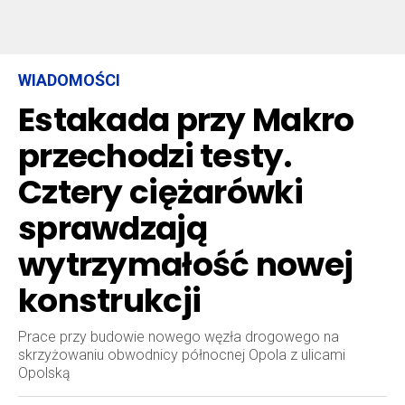
WIADOMOŚCI
Estakada przy Makro
przechodzi testy.
Cztery ciężarówki
sprawdzają
wytrzymałość nowej
konstrukcji
Prace przy budowie nowego węzła drogowego na
skrzyżowaniu obwodnicy północnej Opola z ulicami
Opolską