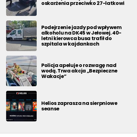
oskarżenia przeciwko 27-latkowi
Podejrzenie jazdy pod wpływem
alkoholu na DK45 w Jełowej. 40-
letni kierowca busa trafił do
szpitala w kajdankach
Policja apeluje o rozwagę nad
wodą. Trwa akcja „Bezpieczne
Wakacje”
Helios zaprasza na sierpniowe
seanse