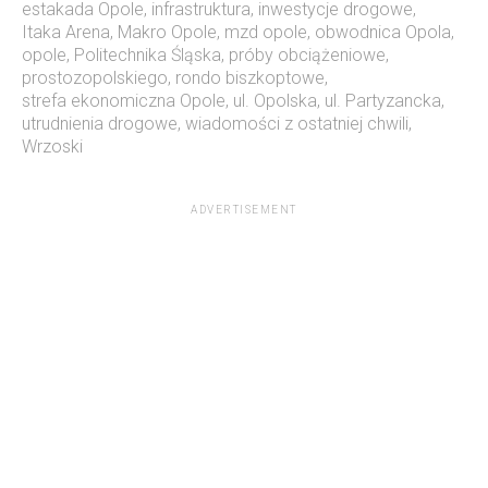
estakada Opole
,
infrastruktura
,
inwestycje drogowe
,
Itaka Arena
,
Makro Opole
,
mzd opole
,
obwodnica Opola
,
opole
,
Politechnika Śląska
,
próby obciążeniowe
,
prostozopolskiego
,
rondo biszkoptowe
,
strefa ekonomiczna Opole
,
ul. Opolska
,
ul. Partyzancka
,
utrudnienia drogowe
,
wiadomości z ostatniej chwili
,
Wrzoski
ADVERTISEMENT