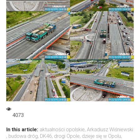
4073
In this article:
aktualności opolskie
,
Arkadiusz Wiśniewski
,
budowa dróg
,
DK46
,
drogi Opole
,
dzieje się w Opolu
,