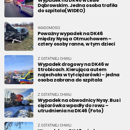
Wypadek na DK46 w Lesie
Dąbrowskim. Jedna osoba trafiła
do szpitala(WIDEO)
WIADOMOŚCI
Poważny wypadek na DK46
między Nysą a Otmuchowem –
cztery osoby ranne, w tym dzieci
Z OSTATNIEJ CHWILI
Wypadek drogowy na DK46 w
Strobicach. Kierująca autem
najechała w tył ciężarówki – jedna
osoba zabrana do szpitala
Z OSTATNIEJ CHWILI
Wypadek na obwodnicy Nysy. Bus i
ciężarówka wpadły do rowu –
utrudnienia na DK46 (Foto)
Z OSTATNIEJ CHWILI