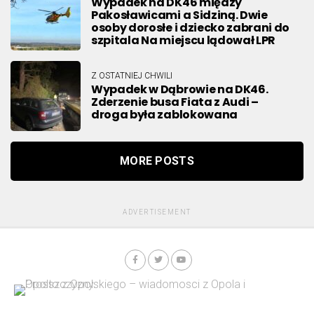
Wypadek na DK46 między
Pakosławicami a Sidziną. Dwie
osoby dorosłe i dziecko zabrani do
szpitala Na miejscu lądował LPR
Z OSTATNIEJ CHWILI
Wypadek w Dąbrowie na DK46.
Zderzenie busa Fiata z Audi –
droga była zablokowana
MORE POSTS
ADVERTISEMENT