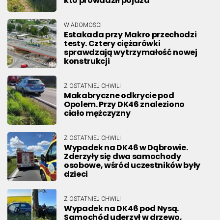
kto prowadził pojazd
WIADOMOŚCI
Estakada przy Makro przechodzi
testy. Cztery ciężarówki
sprawdzają wytrzymałość nowej
konstrukcji
Z OSTATNIEJ CHWILI
Makabryczne odkrycie pod
Opolem. Przy DK46 znaleziono
ciało mężczyzny
Z OSTATNIEJ CHWILI
Wypadek na DK46 w Dąbrowie.
Zderzyły się dwa samochody
osobowe, wśród uczestników były
dzieci
Z OSTATNIEJ CHWILI
Wypadek na DK46 pod Nysą.
Samochód uderzył w drzewo,