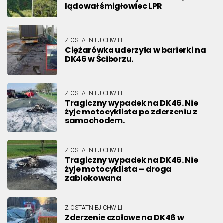
lądował śmigłowiec LPR
Z OSTATNIEJ CHWILI
Ciężarówka uderzyła w barierki na
DK46 w Ściborzu.
Z OSTATNIEJ CHWILI
Tragiczny wypadek na DK46. Nie
żyje motocyklista po zderzeniu z
samochodem.
Z OSTATNIEJ CHWILI
Tragiczny wypadek na DK46. Nie
żyje motocyklista – droga
zablokowana
Z OSTATNIEJ CHWILI
Zderzenie czołowe na DK46 w