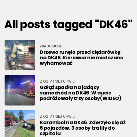
All posts tagged "DK46"
WIADOMOŚCI
Drzewo runęło przed ciężarówkę
na DK46. Kierowca nie miał szans
wyhamować
Z OSTATNIEJ CHWILI
Gałąź spadła na jadący
samochód na DK46. W aucie
podróżowały trzy osoby(WIDEO)
Z OSTATNIEJ CHWILI
Karambol na DK46. Zderzyło się aż
6 pojazdów, 3 osoby trafiły do
szpitala