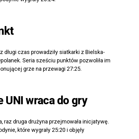
nkt
 długi czas prowadziły siatkarki z Bielska-
Opolanek. Seria sześciu punktów pozwoliła im
onującej grze na przewagi 27:25.
e UNI wraca do gry
dna, raz druga drużyna przejmowała inicjatywę.
ynie, które wygrały 25:20 i objęły