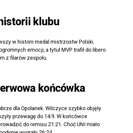
istorii klubu
rwszy w historii medal mistrzostw Polski.
ogromnych emocji, a tytuł MVP trafił do libero
ym z filarów zespołu.
 nerwowa końcówka
obrze dla Opolanek. Wilczyce szybko objęły
kszyły przewagę do 14:9. W końcówce
oprowadzić do remisu 21:21. Choć UNI miało
spodynie wygrały 26:24.