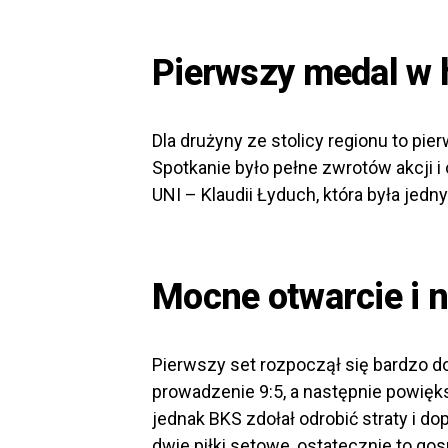
Pierwszy medal w h
Dla drużyny ze stolicy regionu to pie
Spotkanie było pełne zwrotów akcji i 
UNI – Klaudii Łyduch, która była jedn
Mocne otwarcie i
Pierwszy set rozpoczął się bardzo d
prowadzenie 9:5, a następnie powię
jednak BKS zdołał odrobić straty i d
dwie piłki setowe, ostatecznie to go