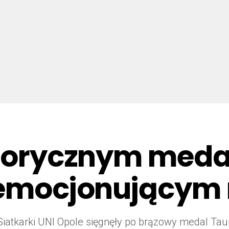
storycznym meda
o emocjonującym
Siatkarki UNI Opole sięgnęły po brązowy medal Taur