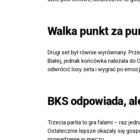
Walka punkt za pu
Drugi set był równie wyrównany. Przez
Białej, jednak końcówka należała do 
odwrócić losy seta i wygrać po emocj
BKS odpowiada, al
Trzecia partia to gra falami – raz je
Ostatecznie lepsze okazały się gospod
prowadzenie w meczu.