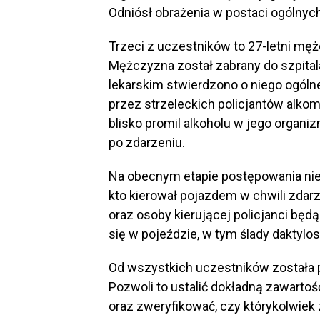
Odniósł obrażenia w postaci ogólnych
Trzeci z uczestników to 27-letni m
Mężczyzna został zabrany do szpital
lekarskim stwierdzono o niego ogólne
przez strzeleckich policjantów alko
blisko promil alkoholu w jego organi
po zdarzeniu.
Na obecnym etapie postępowania nie
kto kierował pojazdem w chwili zdar
oraz osoby kierującej policjanci będ
się w pojeździe, w tym ślady daktylo
Od wszystkich uczestników została p
Pozwoli to ustalić dokładną zawart
oraz zweryfikować, czy którykolwie