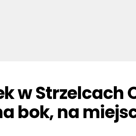
 w Strzelcach O
 na bok, na miej