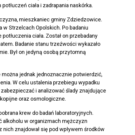
 potłuczeń ciała i zadrapania naskórka.
ężczyzna, mieszkaniec gminy Zdziedzowice.
a w Strzelcach Opolskich. Po badaniu
 potłuczenia ciała. Został on przebadany
matem. Badanie stanu trzeźwości wykazało
zmie. Był on jedyną osobą przytomną
 można jednak jednoznacznie potwierdzić,
zenia. W celu ustalenia przebiegu wypadku
ą zabezpieczać i analizować ślady znajdujące
skopijne oraz osmologiczne.
obrana krew do badań laboratoryjnych.
ość alkoholu w organizmach mężczyzn
k z nich znajdował się pod wpływem środków