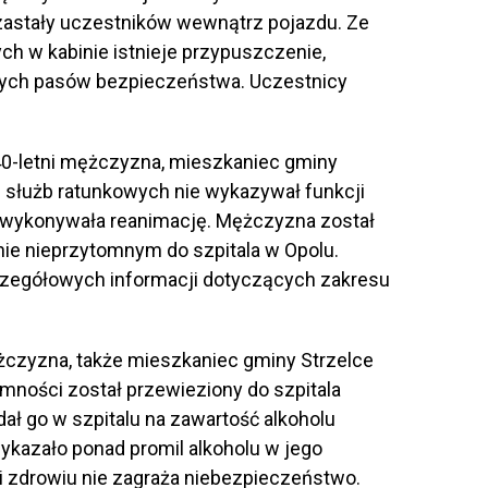
 zastały uczestników wewnątrz pojazdu. Ze
h w kabinie istnieje przypuszczenie,
ętych pasów bezpieczeństwa. Uczestnicy
0-letni mężczyzna, mieszkaniec gminy
u służb ratunkowych nie wykazywał funkcji
a wykonywała reanimację. Mężczyzna został
ie nieprzytomnym do szpitala w Opolu.
czegółowych informacji dotyczących zakresu
żczyzna, także mieszkaniec gminy Strzelce
omności został przewieziony do szpitala
adał go w szpitalu na zawartość alkoholu
kazało ponad promil alkoholu w jego
 i zdrowiu nie zagraża niebezpieczeństwo.