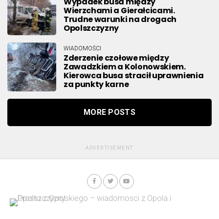
Wypadek busa między
Wierzchami a Gierałcicami.
Trudne warunki na drogach
Opolszczyzny
WIADOMOŚCI
Zderzenie czołowe między
Zawadzkiem a Kolonowskiem.
Kierowca busa stracił uprawnienia
za punkty karne
MORE POSTS
ADVERTISEMENT