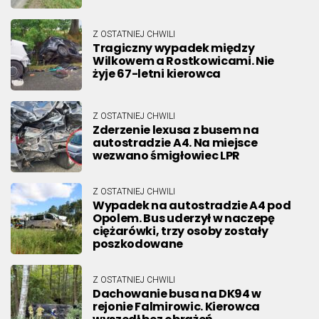
Z OSTATNIEJ CHWILI
Tragiczny wypadek między
Wilkowem a Rostkowicami. Nie
żyje 67-letni kierowca
Z OSTATNIEJ CHWILI
Zderzenie lexusa z busem na
autostradzie A4. Na miejsce
wezwano śmigłowiec LPR
Z OSTATNIEJ CHWILI
Wypadek na autostradzie A4 pod
Opolem. Bus uderzył w naczepę
ciężarówki, trzy osoby zostały
poszkodowane
Z OSTATNIEJ CHWILI
Dachowanie busa na DK94 w
rejonie Falmirowic. Kierowca