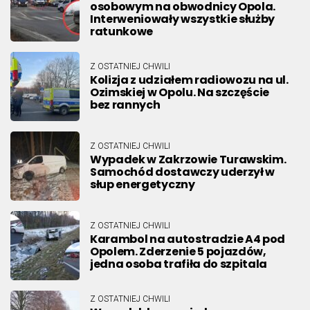
osobowym na obwodnicy Opola.
Interweniowały wszystkie służby
ratunkowe
Z OSTATNIEJ CHWILI
Kolizja z udziałem radiowozu na ul.
Ozimskiej w Opolu. Na szczęście
bez rannych
Z OSTATNIEJ CHWILI
Wypadek w Zakrzowie Turawskim.
Samochód dostawczy uderzył w
słup energetyczny
Z OSTATNIEJ CHWILI
Karambol na autostradzie A4 pod
Opolem. Zderzenie 5 pojazdów,
jedna osoba trafiła do szpitala
Z OSTATNIEJ CHWILI