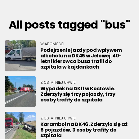
All posts tagged "bus"
WIADOMOŚCI
Podejrzenie jazdy pod wpływem
alkoholu na DK45 w Jełowej. 40-
letni kierowca busa trafił do
szpitala w kajdankach
Z OSTATNIEJ CHWILI
Wypadek na DK11 w Kostowie.
Zderzyły się trzy pojazdy, trzy
osoby trafiły do szpitala
Z OSTATNIEJ CHWILI
Karambol na DK46. Zderzyło się aż
6 pojazdów, 3 osoby trafiły do
szpitala