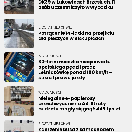
DK39 w Łukowicach Brzeskich. 11
osób uczestniczyło w wypadku
Z OSTATNIEJ CHWILI
Potrącenie 14-latki na przejściu
dla pieszych w Biskupicach
WIADOMOŚCI
30-letni mieszkaniec powiatu
opolskiego pędził przez
Leśniczówkę ponad 100 km/h –
stracił prawo jazdy
WIADOMOŚCI
Nielegalne e-papierosy
przechwycone na A4. Straty
budżetu mogły sięgnąć 448 tys. zł
Z OSTATNIEJ CHWILI
Zderzenie busa z samochodem