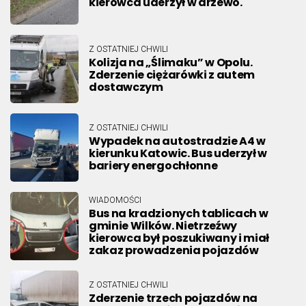
kierowca uderzył w drzewo.
Z OSTATNIEJ CHWILI
Kolizja na „Ślimaku” w Opolu.
Zderzenie ciężarówki z autem
dostawczym
Z OSTATNIEJ CHWILI
Wypadek na autostradzie A4 w
kierunku Katowic. Bus uderzył w
bariery energochłonne
WIADOMOŚCI
Bus na kradzionych tablicach w
gminie Wilków. Nietrzeźwy
kierowca był poszukiwany i miał
zakaz prowadzenia pojazdów
Z OSTATNIEJ CHWILI
Zderzenie trzech pojazdów na