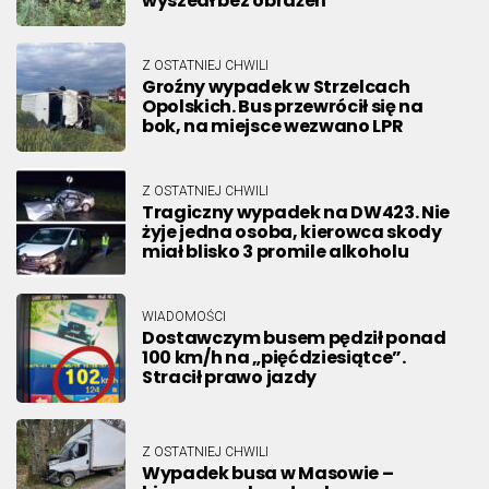
wyszedł bez obrażeń
Z OSTATNIEJ CHWILI
Groźny wypadek w Strzelcach
Opolskich. Bus przewrócił się na
bok, na miejsce wezwano LPR
Z OSTATNIEJ CHWILI
Tragiczny wypadek na DW423. Nie
żyje jedna osoba, kierowca skody
miał blisko 3 promile alkoholu
WIADOMOŚCI
Dostawczym busem pędził ponad
100 km/h na „pięćdziesiątce”.
Stracił prawo jazdy
Z OSTATNIEJ CHWILI
Wypadek busa w Masowie –