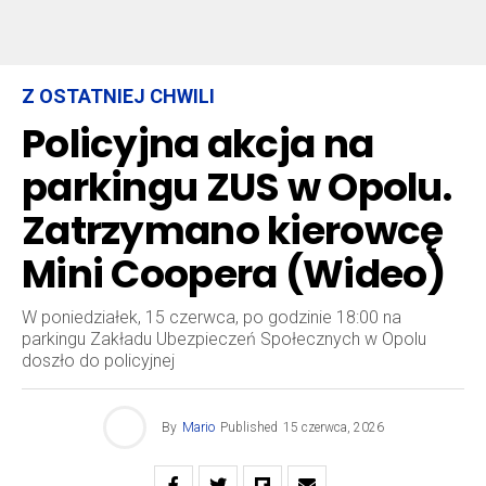
Z OSTATNIEJ CHWILI
Policyjna akcja na
parkingu ZUS w Opolu.
Zatrzymano kierowcę
Mini Coopera (Wideo)
W poniedziałek, 15 czerwca, po godzinie 18:00 na
parkingu Zakładu Ubezpieczeń Społecznych w Opolu
doszło do policyjnej
By
Mario
Published
15 czerwca, 2026