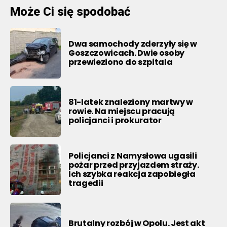
Może Ci się spodobać
Dwa samochody zderzyły się w
Goszczowicach. Dwie osoby
przewieziono do szpitala
81-latek znaleziony martwy w
rowie. Na miejscu pracują
policjanci i prokurator
Policjanci z Namysłowa ugasili
pożar przed przyjazdem straży.
Ich szybka reakcja zapobiegła
tragedii
Brutalny rozbój w Opolu. Jest akt