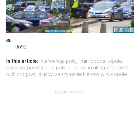
10692
In this article:
interwencja policji
,
mini cooper
,
opole
,
opolskie
,
parking ZUS
,
policja
,
policyjna akcja
,
radiowóz
,
ruch drogowy
,
służby
,
zatrzymanie kierowcy
,
zus opole
ADVERTISEMENT