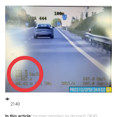
2140
In this article:
bezpieczeństwo na drogach
,
DK45
,