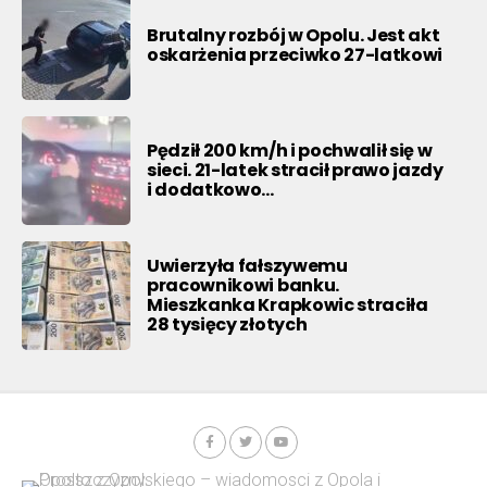
Brutalny rozbój w Opolu. Jest akt
oskarżenia przeciwko 27-latkowi
Pędził 200 km/h i pochwalił się w
sieci. 21-latek stracił prawo jazdy
i dodatkowo…
Uwierzyła fałszywemu
pracownikowi banku.
Mieszkanka Krapkowic straciła
28 tysięcy złotych