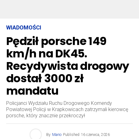
WIADOMOŚCI
Pędził porsche 149
km/h na DK45.
Recydywista drogowy
dostał 3000 zł
mandatu
Policjanci Wydziału Ruchu Drogowego Komendy
Powiatowej Policji w Krapkowicach zatrzymali kierowcę
porsche, który znacznie przekroczył
By
Mario
Published
16 czerwca, 2026