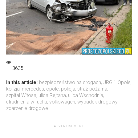
3635
In this article:
bezpieczeństwo na drogach
,
JRG 1 Opole
,
kolizja
,
mercedes
,
opole
,
policja
,
straż pożarna
,
szpital Witosa
,
ulica Rejtana
,
ulica Wschodnia
,
utrudnienia w ruchu
,
volkswagen
,
wypadek drogowy
,
zdarzenie drogowe
ADVERTISEMENT