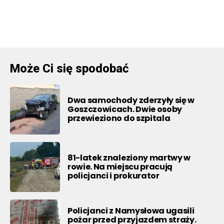
Może Ci się spodobać
Dwa samochody zderzyły się w
Goszczowicach. Dwie osoby
przewieziono do szpitala
81-latek znaleziony martwy w
rowie. Na miejscu pracują
policjanci i prokurator
Policjanci z Namysłowa ugasili
pożar przed przyjazdem straży.