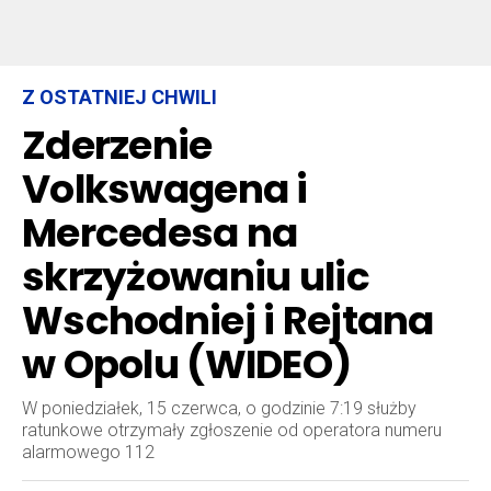
Z OSTATNIEJ CHWILI
Zderzenie
Volkswagena i
Mercedesa na
skrzyżowaniu ulic
Wschodniej i Rejtana
w Opolu (WIDEO)
W poniedziałek, 15 czerwca, o godzinie 7:19 służby
ratunkowe otrzymały zgłoszenie od operatora numeru
alarmowego 112