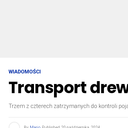
WIADOMOŚCI
Transport drew
Trzem z czterech zatrzymanych do kontroli p
By
Mario
Published
20 października, 2024