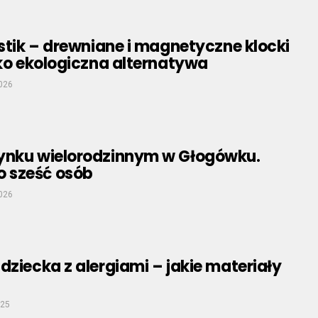
astik – drewniane i magnetyczne klocki
ako ekologiczna alternatywa
2026
ynku wielorodzinnym w Głogówku.
 sześć osób
2026
dziecka z alergiami – jakie materiały
025