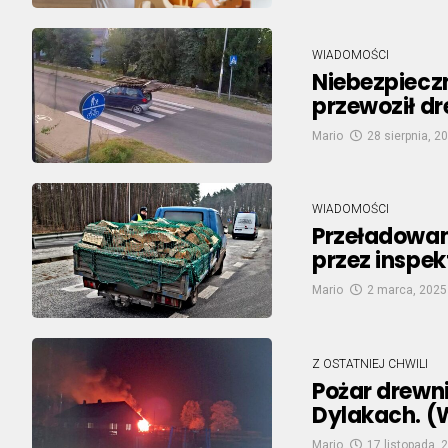
WIADOMOŚCI
Niebezpiecz
przewoził d
Mario
28 sierpnia, 2
WIADOMOŚCI
Przeładowan
przez inspe
Mario
2 marca, 2025
Z OSTATNIEJ CHWILI
Pożar drewn
Dylakach. (
Mario
17 listopada, 