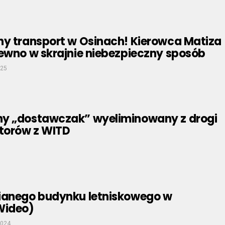
ny transport w Osinach! Kierowca Matiza
rewno w skrajnie niebezpieczny sposób
025
y „dostawczak” wyeliminowany z drogi
ktorów z WITD
ianego budynku letniskowego w
Wideo)
2024