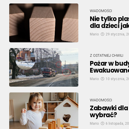
WIADOMOŚCI
Nie tylko pl
dla dzieci j
Mario
29 stycznia, 
Z OSTATNIEJ CHWILI
Pożar w bud
Ewakuowano
Mario
10 stycznia, 
WIADOMOŚCI
Zabawki dla 
wybrać?
Mario
6 listopada, 2