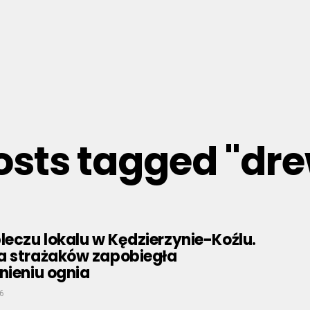
posts tagged "dr
leczu lokalu w Kędzierzynie-Koźlu.
a strażaków zapobiegła
nieniu ognia
6