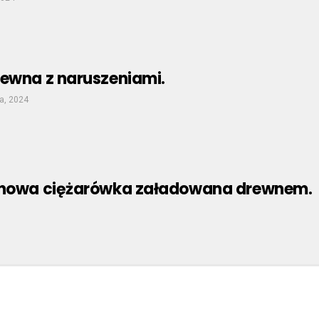
rewna z naruszeniami.
a, 2024
onowa ciężarówka załadowana drewnem.