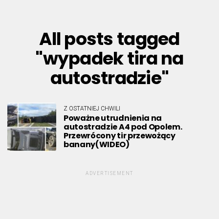
All posts tagged
"wypadek tira na
autostradzie"
Z OSTATNIEJ CHWILI
Poważne utrudnienia na
autostradzie A4 pod Opolem.
Przewrócony tir przewożący
banany(WIDEO)
ADVERTISEMENT