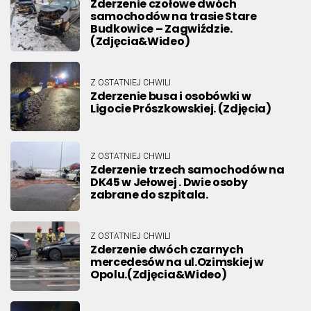
Zderzenie czołowe dwóch
samochodów na trasie Stare
Budkowice – Zagwiździe.
(Zdjęcia&Wideo)
Z OSTATNIEJ CHWILI
Zderzenie busa i osobówki w
Ligocie Prószkowskiej. (Zdjęcia)
Z OSTATNIEJ CHWILI
Zderzenie trzech samochodów na
DK45 w Jełowej . Dwie osoby
zabrane do szpitala.
Z OSTATNIEJ CHWILI
Zderzenie dwóch czarnych
mercedesów na ul.Ozimskiej w
Opolu.(Zdjęcia&Wideo)