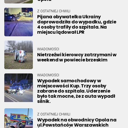
Z OSTATNIEJ CHWILI
Pijana obywatelka Ukrainy
doprowadziła do wypadku, gdzie
4 osoby trafiły do szpitala. Na
miejscu lądował LPR
WIADOMOŚCI
Nietrzeźwi kierowcy zatrzymani w
weekend w powiecie brzeskim
WIADOMOŚCI
Wypadek samochodowy w
miejscowości Kup. Trzy osoby
zabrane do szpitala. Uderzenie
było tak mocne, że z auta wypadł
silnik.
Z OSTATNIEJ CHWILI
Wypadek na obwodnicy Opola na
ul.Powstańców Warszawskich