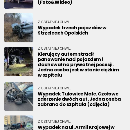
(Foto&Wideo)
Z OSTATNIEJ CHWILI
Wypadek trzech pojazdów w
Strzelcach Opolskich
Z OSTATNIEJ CHWILI
Kierujący autem stracił
panowanie nad pojazdem i
dachował na prywatnej posesji.
Jedna osoba jest w stanie ciężkim
w szpitalu
Z OSTATNIEJ CHWILI
Wypadek Tułowice Małe. Czołowe
zderzenie dwóch aut. Jedna osoba
zabrana do szpitala (Zdjęcia)
Z OSTATNIEJ CHWILI
Wypadek na ul. Armii Krajowej w