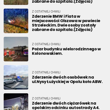
zabrane do szpitala.(Zdjęcia)
Z OSTATNIEJ CHWILI
Zderzenie BMW i Fiata w
miejscowości Olszowa w powiecie
Strzeleckim. Dwie osoby zostały
zabrane do szpitala.(Zdjęcia)
Z OSTATNIEJ CHWILI
Pożar budynku wielorodzinnego w
Kolonowskiem.
Z OSTATNIEJ CHWILI
Zderzenie dwóch osobówek na
ul.Nysy Łużyckiej w Opolu koło ABW.
Z OSTATNIEJ CHWILI
Zderzenie dwóch ciężarówek na
opolskim odcinku autostrady A4.