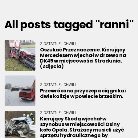
All posts tagged "ranni"
Z OSTATNIEJ CHWILI
Oszukać Przeznaczenie. Kierujący
Mercedesem wjechał w drzewo na
DK45 w miejscowości Stradunia.
(Zdjęcia)
Z OSTATNIEJ CHWILI
Przewrócona przyczepa ciągnika i
dwie kolizje w powiecie brzeskim.
Z OSTATNIEJ CHWILI
Kierujący Skodą wjechał w
szynobus w miejscowości Osiny
koło Opola. Strażacy musieli użyć
sprzętu hydraulicznego by