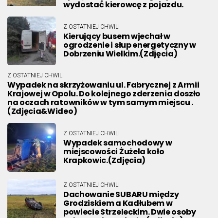
wydostać kierowcę z pojazdu.
Z OSTATNIEJ CHWILI
Kierujący busem wjechał w
ogrodzenie i słup energetyczny w
Dobrzeniu Wielkim.(Zdjęcia)
Z OSTATNIEJ CHWILI
Wypadek na skrzyżowaniu ul. Fabrycznej z Armii
Krajowej w Opolu. Do kolejnego zderzenia doszło
na oczach ratowników w tym samym miejscu .
(Zdjęcia&Wideo)
Z OSTATNIEJ CHWILI
Wypadek samochodowy w
miejscowości Żużela koło
Krapkowic.(Zdjęcia)
Z OSTATNIEJ CHWILI
Dachowanie SUBARU między
Grodziskiem a Kadłubem w
powiecie Strzeleckim. Dwie osoby