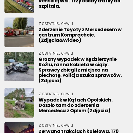
Reńskiej Wsi. Trzy osoby trafiły do
szpitala.
Z OSTATNIEJ CHWILI
Zderzenie Toyoty z Mercedesem w
centrum Komprachcic.
(Zdjęcia&Wideo)
Z OSTATNIEJ CHWILI
Grozny wypadek w Kędzierzynie
Koźlu, ranna kobieta w ciąży.
Sprawcy zbiegli z miejsca na
piechotę. Policja szuka sprawców.
(Zdjęcia)
Z OSTATNIEJ CHWILI
Wypadek w Kątach Opolskich.
Doszło tam do zderzenia
Mercedesa z Oplem.(Zdjęcia)
Z OSTATNIEJ CHWILI
Zerwana trakcjach kolejowa, 170