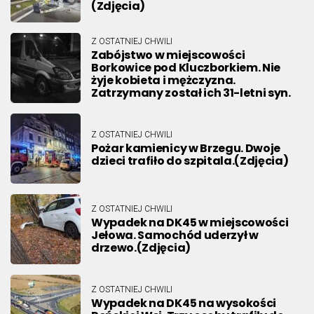
(Zdjęcia)
Z OSTATNIEJ CHWILI
Zabójstwo w miejscowości
Borkowice pod Kluczborkiem. Nie
żyje kobieta i mężczyzna.
Zatrzymany został ich 31-letni syn.
Z OSTATNIEJ CHWILI
Pożar kamienicy w Brzegu. Dwoje
dzieci trafiło do szpitala.(Zdjęcia)
Z OSTATNIEJ CHWILI
Wypadek na DK45 w miejscowości
Jełowa. Samochód uderzył w
drzewo.(Zdjęcia)
Z OSTATNIEJ CHWILI
Wypadek na DK45 na wysokości